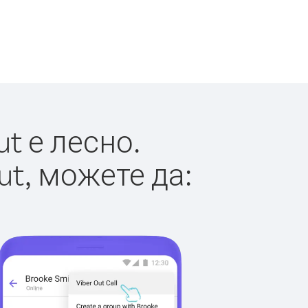
t е лесно.
ut, можете да: