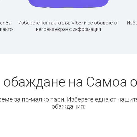
er.
За
Изберете контакта във Viber и се обадете от
Избе
 както
неговия екран с информация
 обаждане на Самоа 
време за по-малко пари. Изберете една от нашит
обаждания: