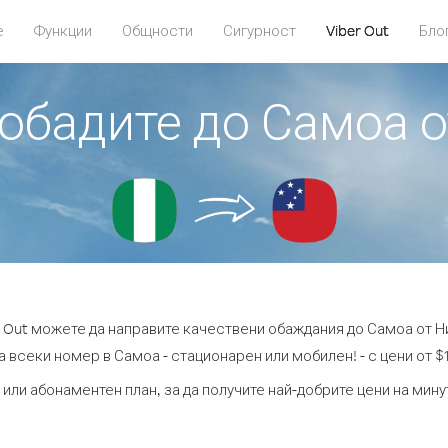
е
Функции
Общности
Сигурност
Viber Out
Бло
 обадите до Самоа 
r Out можете да направите качествени обаждания до Самоа от Н
а всеки номер в Самоа - стационарен или мобилен! - с цени от $1.
 или абонаментен план, за да получите най-добрите цени на мин