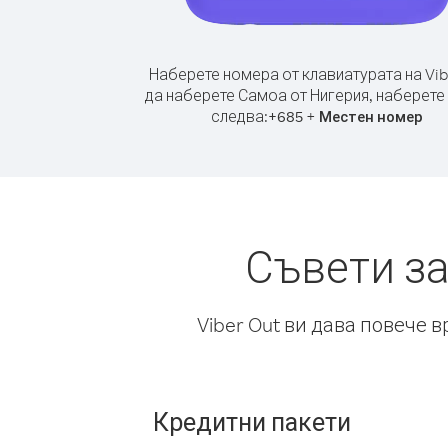
Наберете номера от клавиатурата на Vib
да наберете Самоа от Нигерия, наберете
следва:
+
+
685
Местен номер
Съвети за
Viber Out ви дава повече 
Кредитни пакети