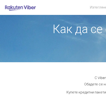
Изтеглян
Как да се
С Vibe
Обадете се н
Купете кредитни пакети