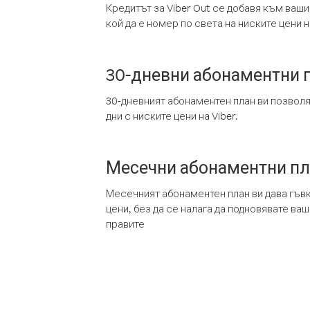
Кредитът за Viber Out се добавя към ваши
кой да е номер по света на ниските цени на
30-дневни абонаментни 
30-дневният абонаментен план ви позвол
дни с ниските цени на Viber.
Месечни абонаментни п
Месечният абонаментен план ви дава гъв
цени, без да се налага да подновявате ва
правите