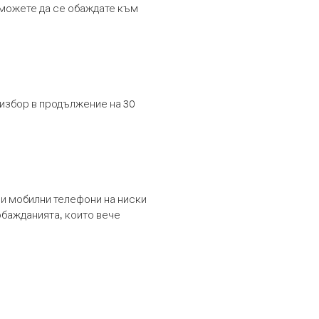
т можете да се обаждате към
 избор в продължение на 30
и мобилни телефони на ниски
обажданията, които вече