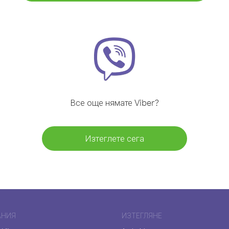
Все още нямате Viber?
Изтеглете сега
АНИЯ
ИЗТЕГЛЯНЕ