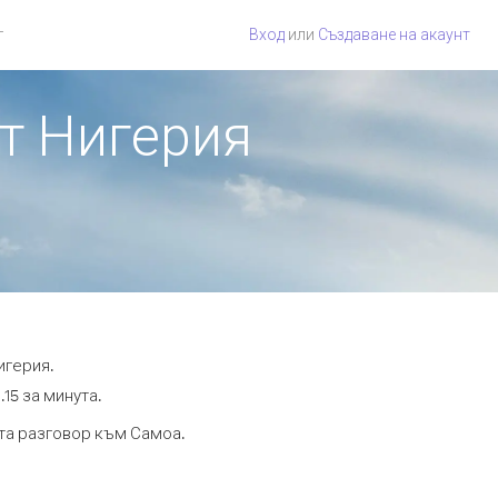
г
Вход
или
Създаване на акаунт
от Нигерия
игерия.
15 за минута.
ута разговор към Самоа.