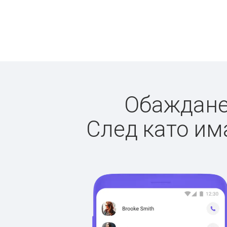
Обажданет
След като има