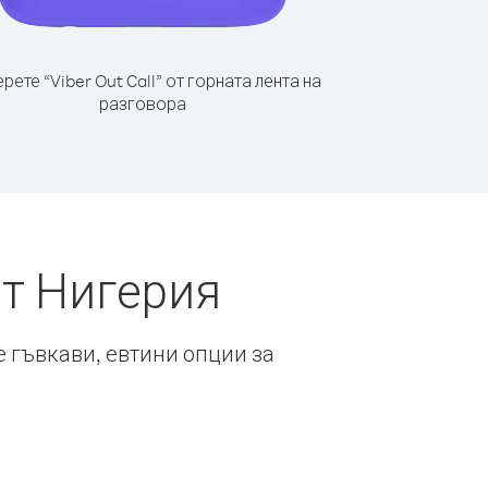
рете “Viber Out Call” от горната лента на
разговора
от Нигерия
е гъвкави, евтини опции за