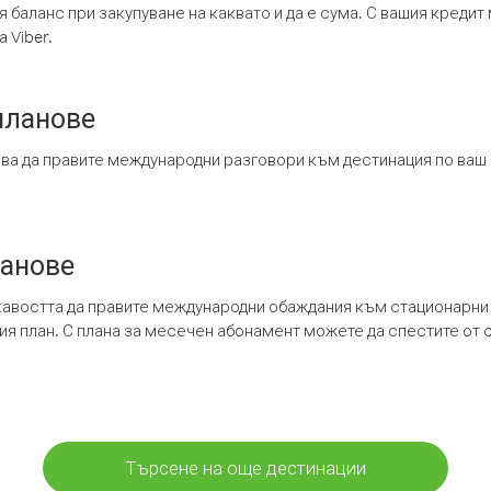
я баланс при закупуване на каквато и да е сума. С вашия креди
 Viber.
планове
ява да правите международни разговори към дестинация по ваш
ланове
кавостта да правите международни обаждания към стационарни 
шия план. С плана за месечен абонамент можете да спестите от 
Търсене на още дестинации