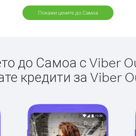
Покажи цените до Самоа
о до Самоа с Viber Ou
те кредити за Viber O