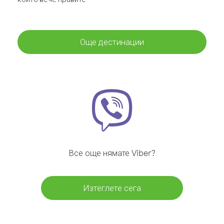
Още дестинации
Все още нямате Viber?
Изтеглете сега