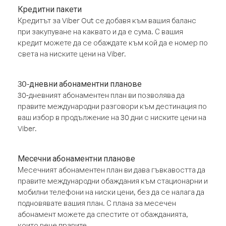
Кредитни пакети
Кредитът за Viber Out се добавя към вашия баланс
при закупуване на каквато и да е сума. С вашия
кредит можете да се обаждате към кой да е номер по
света на ниските цени на Viber.
30-дневни абонаментни планове
30-дневният абонаментен план ви позволява да
правите международни разговори към дестинация по
ваш избор в продължение на 30 дни с ниските цени на
Viber.
Месечни абонаментни планове
Месечният абонаментен план ви дава гъвкавостта да
правите международни обаждания към стационарни и
мобилни телефони на ниски цени, без да се налага да
подновявате вашия план. С плана за месечен
абонамент можете да спестите от обажданията,
които вече правите