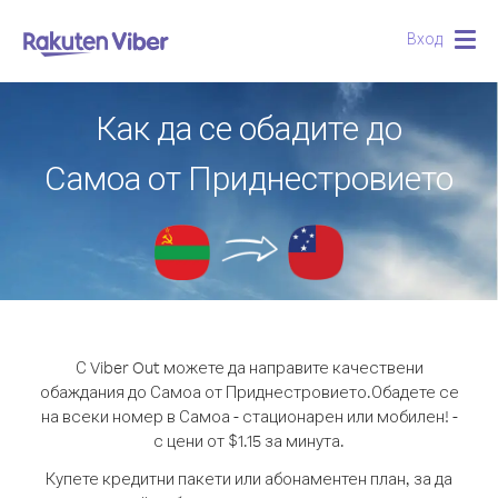
Вход
Togg
navig
Как да се обадите до
Самоа от Приднестровието
С Viber Out можете да направите качествени
обаждания до Самоа от Приднестровието.
Обадете се
на всеки номер в Самоа - стационарен или мобилен! -
с цени от $1.15 за минута.
Купете кредитни пакети или абонаментен план, за да