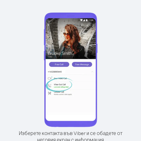
Изберете контакта във Viber и се обадете от
неговия екран с информация