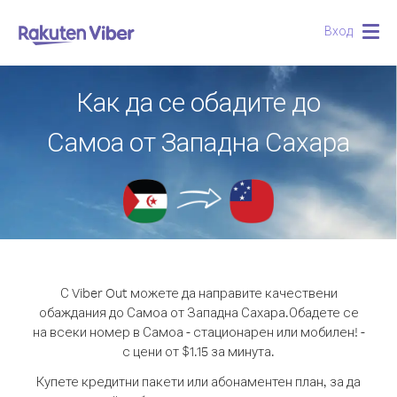
Вход
Togg
navig
Как да се обадите до
Самоа от Западна Сахара
С Viber Out можете да направите качествени
обаждания до Самоа от Западна Сахара.
Обадете се
на всеки номер в Самоа - стационарен или мобилен! -
с цени от $1.15 за минута.
Купете кредитни пакети или абонаментен план, за да