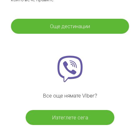
Още дестинации
Все още нямате Viber?
Изтеглете сега