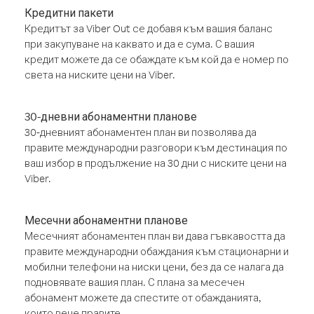
Кредитни пакети
Кредитът за Viber Out се добавя към вашия баланс
при закупуване на каквато и да е сума. С вашия
кредит можете да се обаждате към кой да е номер по
света на ниските цени на Viber.
30-дневни абонаментни планове
30-дневният абонаментен план ви позволява да
правите международни разговори към дестинация по
ваш избор в продължение на 30 дни с ниските цени на
Viber.
Месечни абонаментни планове
Месечният абонаментен план ви дава гъвкавостта да
правите международни обаждания към стационарни и
мобилни телефони на ниски цени, без да се налага да
подновявате вашия план. С плана за месечен
абонамент можете да спестите от обажданията,
които вече правите