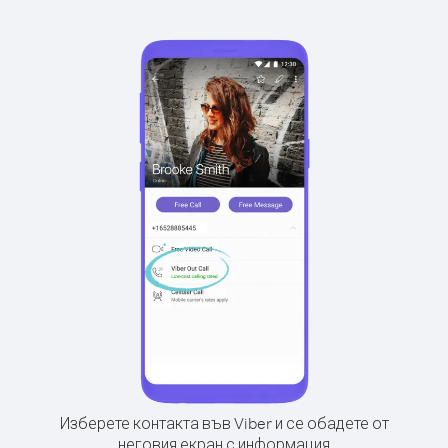
Изберете контакта във Viber и се обадете от
неговия екран с информация