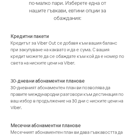
по-малко пари. Изберете една от
нашите гъвкави, евтини опции за
обаждания:
Кредитни пакети
Кредитът за Viber Out се добавя към вашия баланс
при закупуване на каквато и да е сума. С вашия
кредит можете да се обаждате към кой да е номер по
света на ниските цени на Viber.
30-дневни абонаментни планове
30-дневният абонаментен план ви позволява да
правите международни разговори към дестинация по
ваш избор в продължение на 30 дни с ниските цени на
Viber.
Месечни абонаментни планове
Месечният абонаментен план ви дава гъвкавостта да