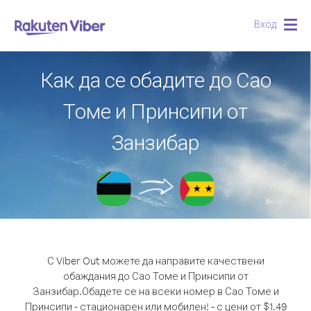
Вход
Togg
navig
Как да се обадите до Сао
Томе и Принсипи от
Занзибар
С Viber Out можете да направите качествени
обаждания до Сао Томе и Принсипи от
Занзибар.
Обадете се на всеки номер в Сао Томе и
Принсипи - стационарен или мобилен! - с цени от $1.49