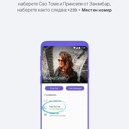
наберете Сао Томе и Принсипи от Занзибар,
наберете както следва:
+
+
239
Местен номер