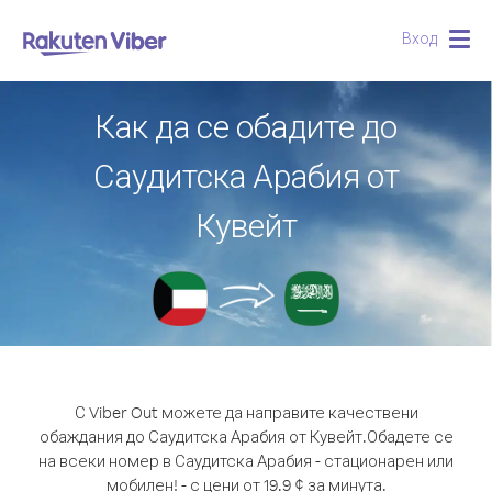
Вход
Togg
navig
Как да се обадите до
Саудитска Арабия от
Кувейт
С Viber Out можете да направите качествени
обаждания до Саудитска Арабия от Кувейт.
Обадете се
на всеки номер в Саудитска Арабия - стационарен или
мобилен! - с цени от 19.9 ¢ за минута.