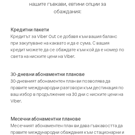
нашите гъвкави, евтини опции за
обаждания:
Кредитни пакети
Кредитът за Viber Out се добавя към вашия баланс
при закупуване на каквато и да е сума. С вашия
кредит можете да се обаждате към кой да е номер по
света на ниските цени на Viber.
30-дневни абонаментни планове
30-дневният абонаментен план ви позволява да
правите международни разговори към дестинация по
ваш избор в продължение на 30 дни с ниските цени на
Viber.
Месечни абонаментни планове
Месечният абонаментен план ви дава гъвкавостта да
правите международни обаждания към стационарни и