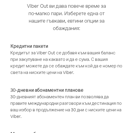
Viber Out ви дава повече време за
по-малко пари. Изберете една от
нашите гъвкави, евтини опции за
обаждания:
Кредитни пакети
Кредитът за Viber Out се добавя към вашия баланс
при закупуване на каквато и да е сума. С вашия
кредит можете да се обаждате към кой да е номер по
света на ниските цени на Viber.
30-дневни абонаментни планове
30-дневният абонаментен план ви позволява да
правите международни разговори към дестинация по
ваш избор в продължение на 30 дни с ниските цени на
Viber.