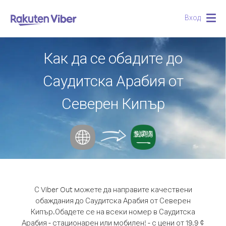
Вход
Togg
navig
Как да се обадите до
Саудитска Арабия от
Северен Кипър
С Viber Out можете да направите качествени
обаждания до Саудитска Арабия от Северен
Кипър.
Обадете се на всеки номер в Саудитска
Арабия - стационарен или мобилен! - с цени от 19.9 ¢