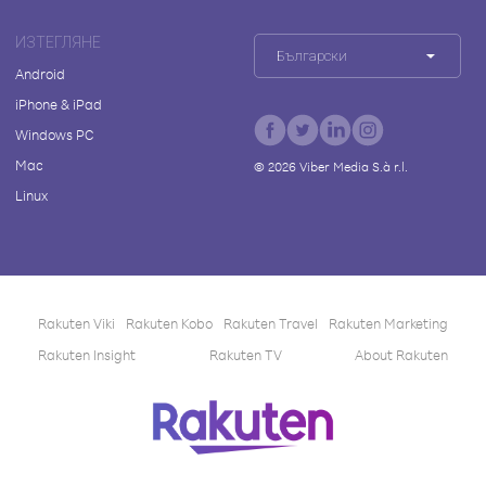
ИЗТЕГЛЯНЕ
Български
Android
iPhone & iPad
Windows PC
Mac
©
2026
Viber Media S.à r.l.
Linux
Rakuten Viki
Rakuten Kobo
Rakuten Travel
Rakuten Marketing
Rakuten Insight
Rakuten TV
About Rakuten