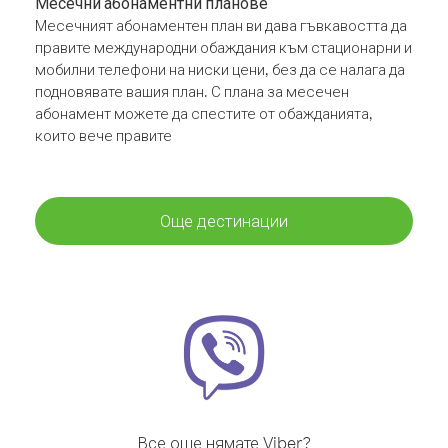
Месечни абонаментни планове
Месечният абонаментен план ви дава гъвкавостта да
правите международни обаждания към стационарни и
мобилни телефони на ниски цени, без да се налага да
подновявате вашия план. С плана за месечен
абонамент можете да спестите от обажданията,
които вече правите
Още дестинации
Все още нямате Viber?