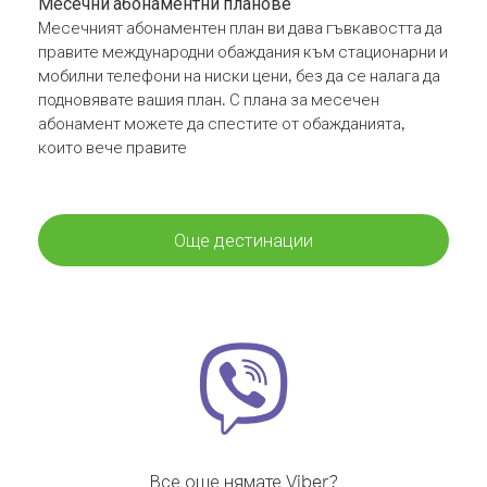
Месечни абонаментни планове
Месечният абонаментен план ви дава гъвкавостта да
правите международни обаждания към стационарни и
мобилни телефони на ниски цени, без да се налага да
подновявате вашия план. С плана за месечен
абонамент можете да спестите от обажданията,
които вече правите
Още дестинации
Все още нямате Viber?