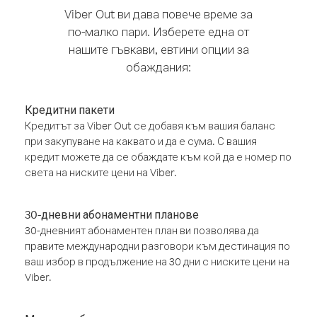
Viber Out ви дава повече време за
по-малко пари. Изберете една от
нашите гъвкави, евтини опции за
обаждания:
Кредитни пакети
Кредитът за Viber Out се добавя към вашия баланс
при закупуване на каквато и да е сума. С вашия
кредит можете да се обаждате към кой да е номер по
света на ниските цени на Viber.
30-дневни абонаментни планове
30-дневният абонаментен план ви позволява да
правите международни разговори към дестинация по
ваш избор в продължение на 30 дни с ниските цени на
Viber.