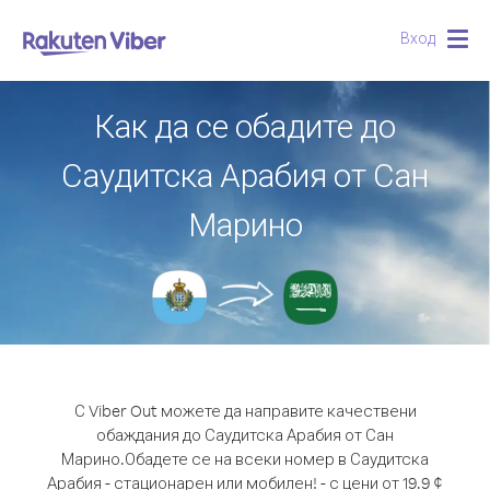
Вход
Togg
navig
Как да се обадите до
Саудитска Арабия от Сан
Марино
С Viber Out можете да направите качествени
обаждания до Саудитска Арабия от Сан
Марино.
Обадете се на всеки номер в Саудитска
Арабия - стационарен или мобилен! - с цени от 19.9 ¢