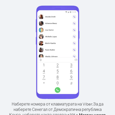
Наберете номера от клавиатурата на Viber.
За да
наберете Сенегал от Демократична република
Конго, наберете както следва:
+
+
221
Местен номер