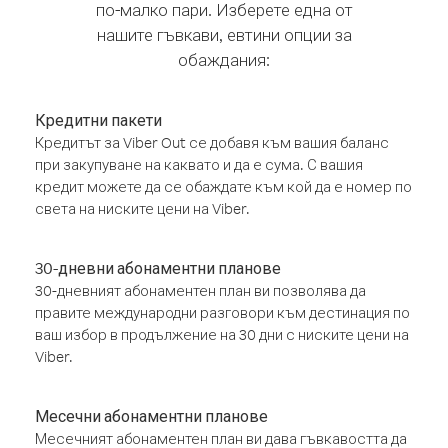
по-малко пари. Изберете една от
нашите гъвкави, евтини опции за
обаждания:
Кредитни пакети
Кредитът за Viber Out се добавя към вашия баланс
при закупуване на каквато и да е сума. С вашия
кредит можете да се обаждате към кой да е номер по
света на ниските цени на Viber.
30-дневни абонаментни планове
30-дневният абонаментен план ви позволява да
правите международни разговори към дестинация по
ваш избор в продължение на 30 дни с ниските цени на
Viber.
Месечни абонаментни планове
Месечният абонаментен план ви дава гъвкавостта да