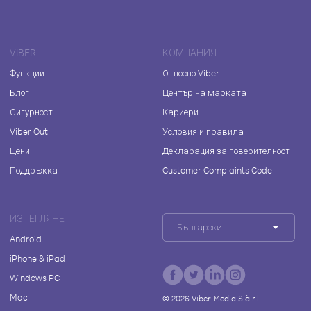
VIBER
КОМПАНИЯ
Функции
Относно Viber
Блог
Център на марката
Сигурност
Кариери
Viber Out
Условия и правила
Цени
Декларация за поверителност
Поддръжка
Customer Complaints Code
ИЗТЕГЛЯНЕ
Български
Android
iPhone & iPad
Windows PC
Mac
©
2026
Viber Media S.à r.l.