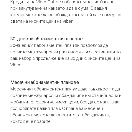
Кредитът за Viber Out се добавя към вашия баланс
при закупуване на каквато и да е сума. С вашия
кредит можете да се обаждате към кой да е номер по
света на ниските цени на Viber.
30-дневни абонаментни планове
30-дневният абонаментен план ви позволява да
правите международни разговори към дестинация по
ваш избор в продължение на 30 дни с ниските цени на
Viber.
Месечни абонаментни планове
Месечният абонаментен план ви дава гъвкавостта да
правите международни обаждания към стационарни и
мобилни телефони на ниски цени, без да се налага да
подновявате вашия план. С плана за месечен
абонамент можете да спестите от обажданията,
които вече правите