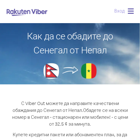
Вход
Togg
navig
Как да се обадите до
Сенегал от Непал
С Viber Out можете да направите качествени
обаждания до Сенегал от Непал.
Обадете се на всеки
номер в Сенегал - стационарен или мобилен! - с цени
от 32.5 ¢ за минута.
Купете кредитни пакети или абонаментен план, за да