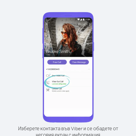
Изберете контакта във Viber и се обадете от
неговия екран с информация