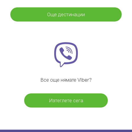
Още дестинации
Все още нямате Viber?
Изтеглете сега