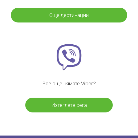
Още дестинации
Все още нямате Viber?
Изтеглете сега