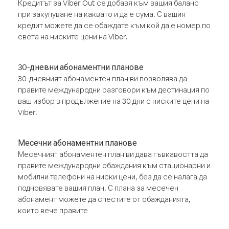
Кредитът за Viber Out се добавя към вашия баланс
при закупуване на каквато и да е сума. С вашия
кредит можете да се обаждате към кой да е номер по
света на ниските цени на Viber.
30-дневни абонаментни планове
30-дневният абонаментен план ви позволява да
правите международни разговори към дестинация по
ваш избор в продължение на 30 дни с ниските цени на
Viber.
Месечни абонаментни планове
Месечният абонаментен план ви дава гъвкавостта да
правите международни обаждания към стационарни и
мобилни телефони на ниски цени, без да се налага да
подновявате вашия план. С плана за месечен
абонамент можете да спестите от обажданията,
които вече правите