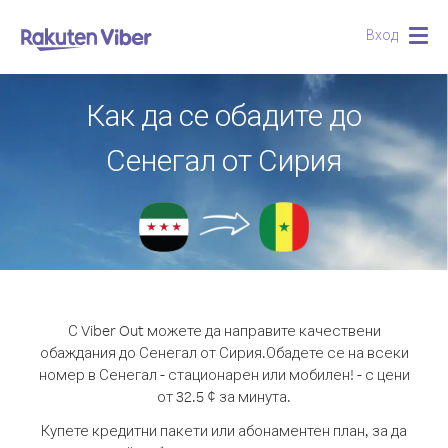
Вход
Togg
navig
Как да се обадите до
Сенегал от Сирия
С Viber Out можете да направите качествени
обаждания до Сенегал от Сирия.
Обадете се на всеки
номер в Сенегал - стационарен или мобилен! - с цени
от 32.5 ¢ за минута.
Купете кредитни пакети или абонаментен план, за да