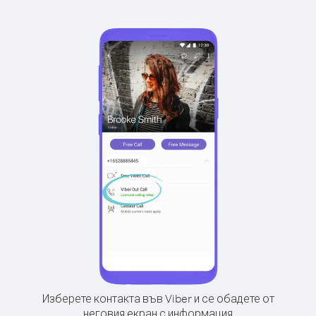
Изберете контакта във Viber и се обадете от
неговия екран с информация