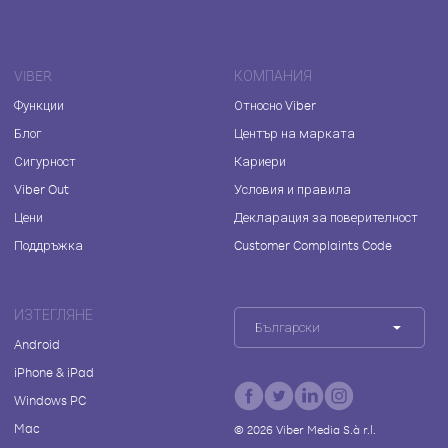
VIBER
КОМПАНИЯ
Функции
Относно Viber
Блог
Център на марката
Сигурност
Кариери
Viber Out
Условия и правила
Цени
Декларация за поверителност
Поддръжка
Customer Complaints Code
ИЗТЕГЛЯНЕ
Български
Android
iPhone & iPad
Windows PC
Mac
©
2026
Viber Media S.à r.l.