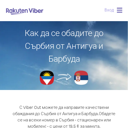
Вход
Togg
navig
Как да се обадите до
Сърбия от Антигуа и
Барбуда
С Viber Out можете да направите качествени
обаждания до Сърбия от Антигуа и Барбуда.
Обадете
се на всеки номер в Сърбия - стационарен или
мобилен! - с цени от 19.5 ¢ за минута.