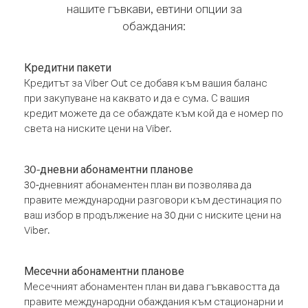
нашите гъвкави, евтини опции за
обаждания:
Кредитни пакети
Кредитът за Viber Out се добавя към вашия баланс
при закупуване на каквато и да е сума. С вашия
кредит можете да се обаждате към кой да е номер по
света на ниските цени на Viber.
30-дневни абонаментни планове
30-дневният абонаментен план ви позволява да
правите международни разговори към дестинация по
ваш избор в продължение на 30 дни с ниските цени на
Viber.
Месечни абонаментни планове
Месечният абонаментен план ви дава гъвкавостта да
правите международни обаждания към стационарни и