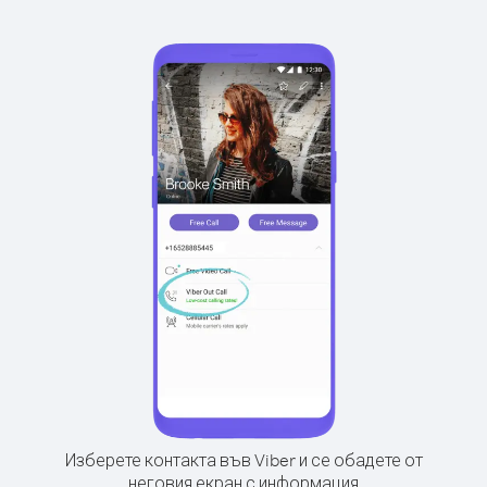
Изберете контакта във Viber и се обадете от
неговия екран с информация