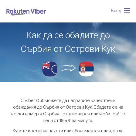
Вход
Togg
navig
Как да се обадите до
Сърбия от Острови Кук
С Viber Out можете да направите качествени
обаждания до Сърбия от Острови Кук.
Обадете се на
всеки номер в Сърбия - стационарен или мобилен! - с
цени от 19.5 ¢ за минута.
Купете кредитни пакети или абонаментен план, за да