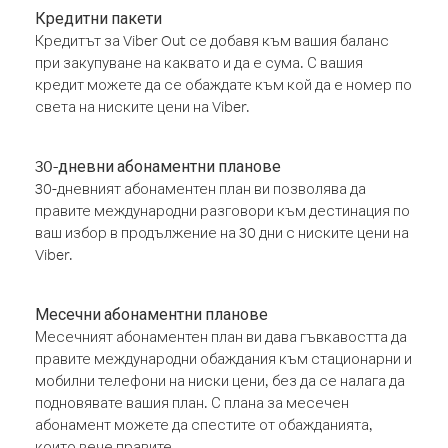
Кредитни пакети
Кредитът за Viber Out се добавя към вашия баланс
при закупуване на каквато и да е сума. С вашия
кредит можете да се обаждате към кой да е номер по
света на ниските цени на Viber.
30-дневни абонаментни планове
30-дневният абонаментен план ви позволява да
правите международни разговори към дестинация по
ваш избор в продължение на 30 дни с ниските цени на
Viber.
Месечни абонаментни планове
Месечният абонаментен план ви дава гъвкавостта да
правите международни обаждания към стационарни и
мобилни телефони на ниски цени, без да се налага да
подновявате вашия план. С плана за месечен
абонамент можете да спестите от обажданията,
които вече правите