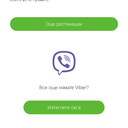
Още дестинации
Все още нямате Viber?
Изтеглете сега