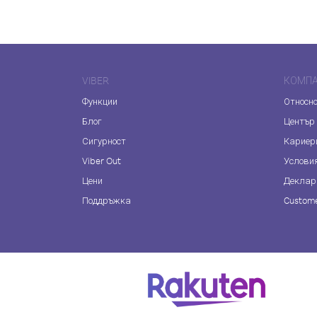
VIBER
КОМП
Функции
Относно
Блог
Център
Сигурност
Кариер
Viber Out
Услови
Цени
Деклар
Поддръжка
Custome