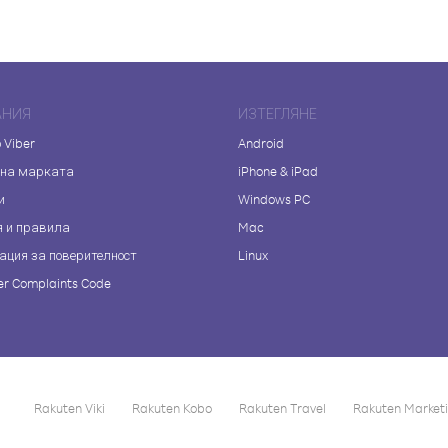
АНИЯ
ИЗТЕГЛЯНЕ
 Viber
Android
 на марката
iPhone & iPad
и
Windows PC
я и правила
Mac
ация за поверителност
Linux
r Complaints Code
Rakuten Viki
Rakuten Kobo
Rakuten Travel
Rakuten Market