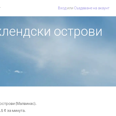
г
Вход
или
Създаване на акаунт
клендски острови
острови (Малвинас).
5 ¢ за минута.