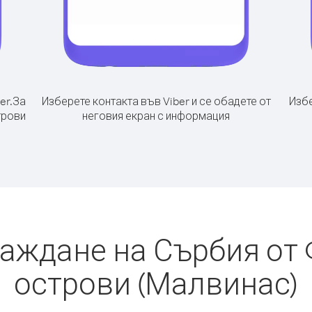
er.
За
Изберете контакта във Viber и се обадете от
Избе
трови
неговия екран с информация
баждане на Сърбия от
острови (Малвинас)