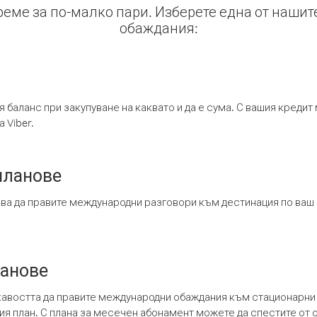
време за по-малко пари. Изберете една от нашит
обаждания:
я баланс при закупуване на каквато и да е сума. С вашия креди
 Viber.
планове
ява да правите международни разговори към дестинация по ваш
ланове
кавостта да правите международни обаждания към стационарни 
шия план. С плана за месечен абонамент можете да спестите от 