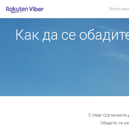
Изтеглян
Как да се обади
С Viber Out можете
Обадете се на