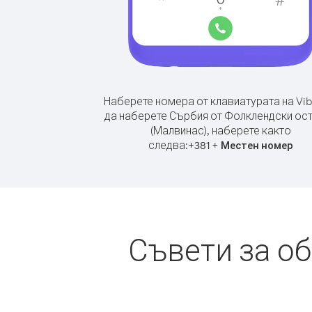
Наберете номера от клавиатурата на Vib
да наберете Сърбия от Фолклендски ос
(Малвинас), наберете както
следва:
+
+
381
Местен номер
Съвети за о