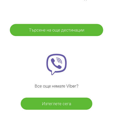
Търсене на още дестинации
Все още нямате Viber?
Изтеглете сега