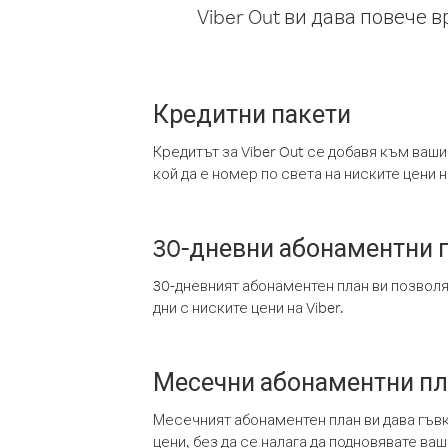
Viber Out ви дава повече 
Кредитни пакети
Кредитът за Viber Out се добавя към ваши
кой да е номер по света на ниските цени на
30-дневни абонаментни 
30-дневният абонаментен план ви позвол
дни с ниските цени на Viber.
Месечни абонаментни п
Месечният абонаментен план ви дава гъв
цени, без да се налага да подновявате ва