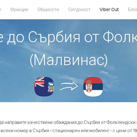
е
Функции
Общности
Сигурност
Viber Out
Бло
те до Сърбия от Фол
(Малвинас)
 да направите качествени обаждания до Сърбия от Фолклендски 
 всеки номер в Сърбия - стационарен или мобилен! - с цени от 19.