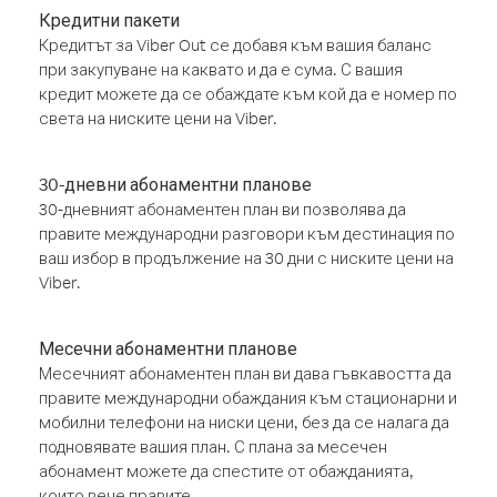
Кредитни пакети
Кредитът за Viber Out се добавя към вашия баланс
при закупуване на каквато и да е сума. С вашия
кредит можете да се обаждате към кой да е номер по
света на ниските цени на Viber.
30-дневни абонаментни планове
30-дневният абонаментен план ви позволява да
правите международни разговори към дестинация по
ваш избор в продължение на 30 дни с ниските цени на
Viber.
Месечни абонаментни планове
Месечният абонаментен план ви дава гъвкавостта да
правите международни обаждания към стационарни и
мобилни телефони на ниски цени, без да се налага да
подновявате вашия план. С плана за месечен
абонамент можете да спестите от обажданията,
които вече правите