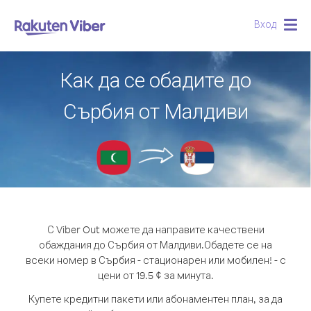
Вход
Togg
navig
Как да се обадите до
Сърбия от Малдиви
С Viber Out можете да направите качествени
обаждания до Сърбия от Малдиви.
Обадете се на
всеки номер в Сърбия - стационарен или мобилен! - с
цени от 19.5 ¢ за минута.
Купете кредитни пакети или абонаментен план, за да