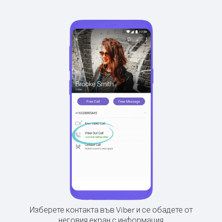
Изберете контакта във Viber и се обадете от
неговия екран с информация