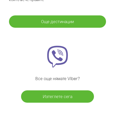
Още дестинации
Все още нямате Viber?
Изтеглете сега