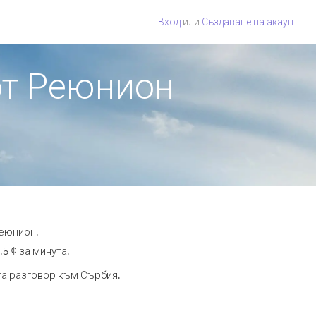
г
Вход
или
Създаване на акаунт
от Реюнион
Реюнион.
5 ¢ за минута.
ута разговор към Сърбия.