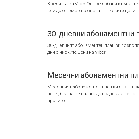
Кредитът за Viber Out се добавя към ваши
кой да е номер по света на ниските цени на
30-дневни абонаментни 
30-дневният абонаментен план ви позвол
дни с ниските цени на Viber.
Месечни абонаментни п
Месечният абонаментен план ви дава гъв
цени, без да се налага да подновявате ва
правите