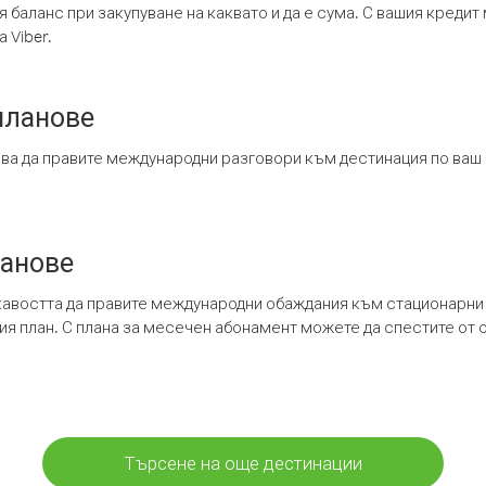
я баланс при закупуване на каквато и да е сума. С вашия креди
 Viber.
планове
ява да правите международни разговори към дестинация по ваш
ланове
кавостта да правите международни обаждания към стационарни 
шия план. С плана за месечен абонамент можете да спестите от 
Търсене на още дестинации