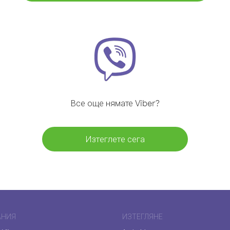
Все още нямате Viber?
Изтеглете сега
АНИЯ
ИЗТЕГЛЯНЕ