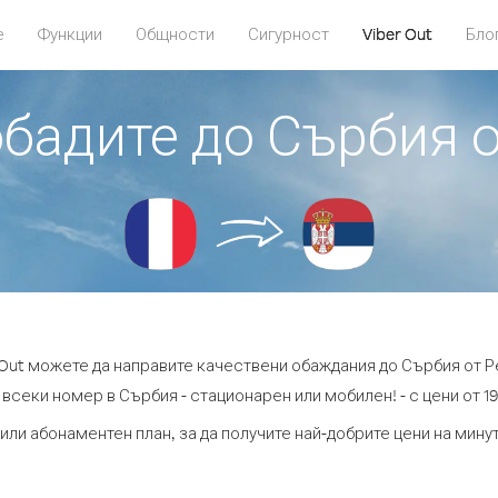
е
Функции
Общности
Сигурност
Viber Out
Бло
 обадите до Сърбия 
 Out можете да направите качествени обаждания до Сърбия от 
 всеки номер в Сърбия - стационарен или мобилен! - с цени от 19.
или абонаментен план, за да получите най-добрите цени на мин