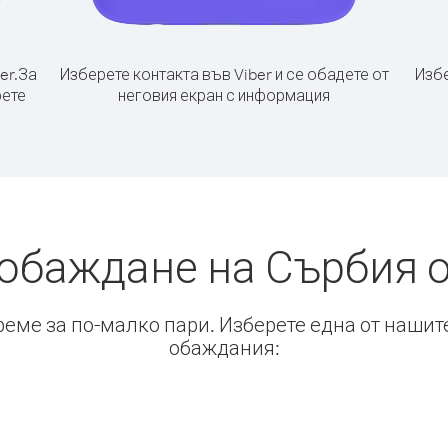
er.
За
Изберете контакта във Viber и се обадете от
Избе
рете
неговия екран с информация
 обаждане на Сърбия 
време за по-малко пари. Изберете една от нашит
обаждания: