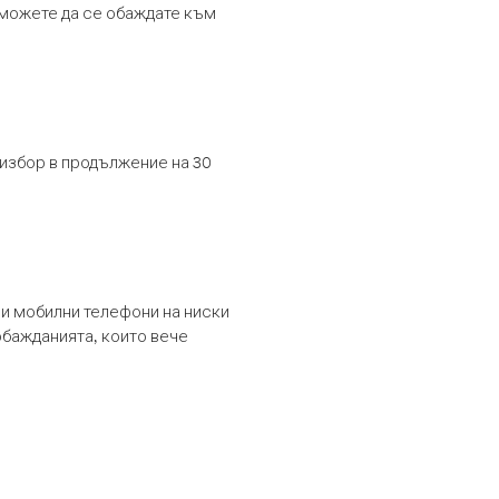
т можете да се обаждате към
 избор в продължение на 30
и мобилни телефони на ниски
обажданията, които вече