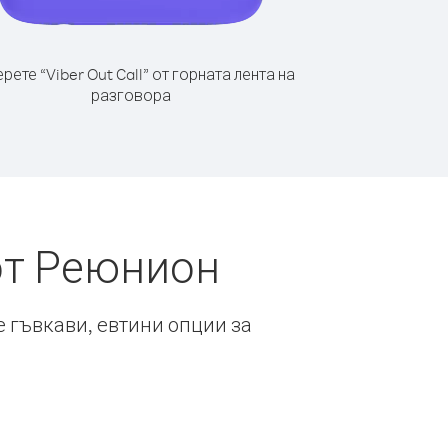
рете “Viber Out Call” от горната лента на
разговора
от Реюнион
е гъвкави, евтини опции за