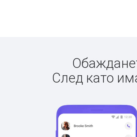
Обажданет
След като има