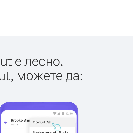
t е лесно.
ut, можете да: