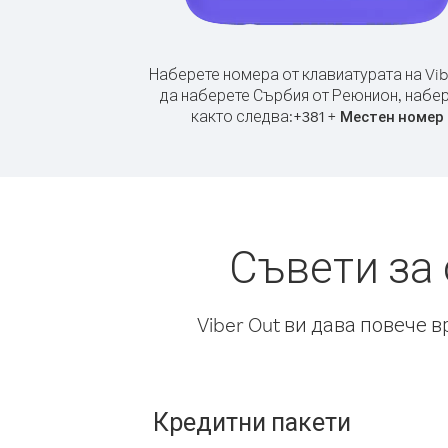
Наберете номера от клавиатурата на Vib
да наберете Сърбия от Реюнион, набе
както следва:
+
+
381
Местен номер
Съвети за
Viber Out ви дава повече 
Кредитни пакети