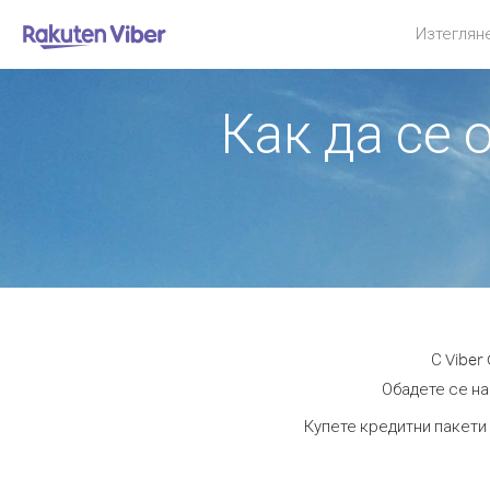
Изтеглян
Как да се
С Viber
Обадете се на
Купете кредитни пакети 