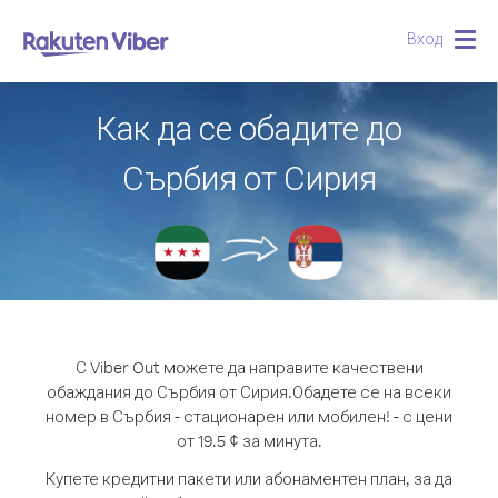
Вход
Togg
navig
Как да се обадите до
Сърбия от Сирия
С Viber Out можете да направите качествени
обаждания до Сърбия от Сирия.
Обадете се на всеки
номер в Сърбия - стационарен или мобилен! - с цени
от 19.5 ¢ за минута.
Купете кредитни пакети или абонаментен план, за да