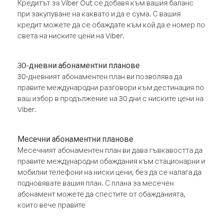
Кредитът за Viber Out се добавя към вашия баланс
при закупуване на каквато и да е сума. С вашия
кредит можете да се обаждате към кой да е номер по
света на ниските цени на Viber.
30-дневни абонаментни планове
30-дневният абонаментен план ви позволява да
правите международни разговори към дестинация по
ваш избор в продължение на 30 дни с ниските цени на
Viber.
Месечни абонаментни планове
Месечният абонаментен план ви дава гъвкавостта да
правите международни обаждания към стационарни и
мобилни телефони на ниски цени, без да се налага да
подновявате вашия план. С плана за месечен
абонамент можете да спестите от обажданията,
които вече правите