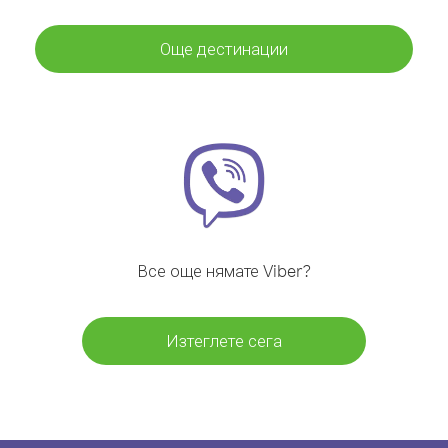
Още дестинации
Все още нямате Viber?
Изтеглете сега