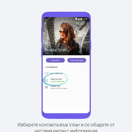
Изберете контакта във Viber и се обадете от
неговия екран с информация