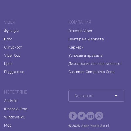
VIBER
КОМПАНИЯ
Функции
Относно Viber
Блог
Център на марката
Сигурност
Кариери
Viber Out
Условия и правила
Цени
Декларация за поверителност
Поддръжка
Customer Complaints Code
ИЗТЕГЛЯНЕ
Български
Android
iPhone & iPad
Windows PC
Mac
©
2026
Viber Media S.à r.l.