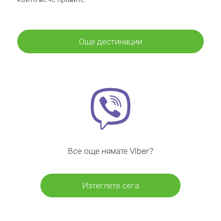
Още дестинации
Все още нямате Viber?
Изтеглете сега