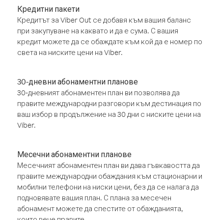
Кредитни пакети
Кредитът за Viber Out се добавя към вашия баланс
при закупуване на каквато и да е сума. С вашия
кредит можете да се обаждате към кой да е номер по
света на ниските цени на Viber.
30-дневни абонаментни планове
30-дневният абонаментен план ви позволява да
правите международни разговори към дестинация по
ваш избор в продължение на 30 дни с ниските цени на
Viber.
Месечни абонаментни планове
Месечният абонаментен план ви дава гъвкавостта да
правите международни обаждания към стационарни и
мобилни телефони на ниски цени, без да се налага да
подновявате вашия план. С плана за месечен
абонамент можете да спестите от обажданията,
които вече правите