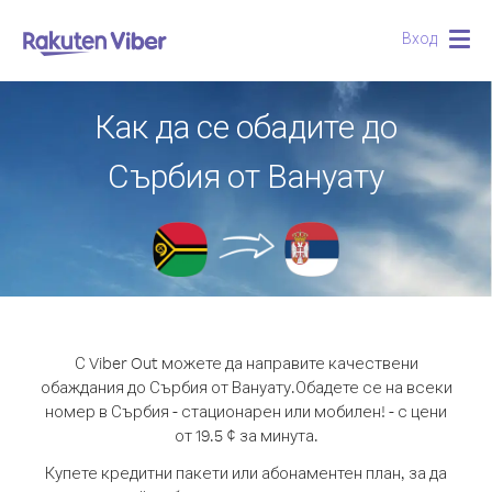
Вход
Togg
navig
Как да се обадите до
Сърбия от Вануату
С Viber Out можете да направите качествени
обаждания до Сърбия от Вануату.
Обадете се на всеки
номер в Сърбия - стационарен или мобилен! - с цени
от 19.5 ¢ за минута.
Купете кредитни пакети или абонаментен план, за да