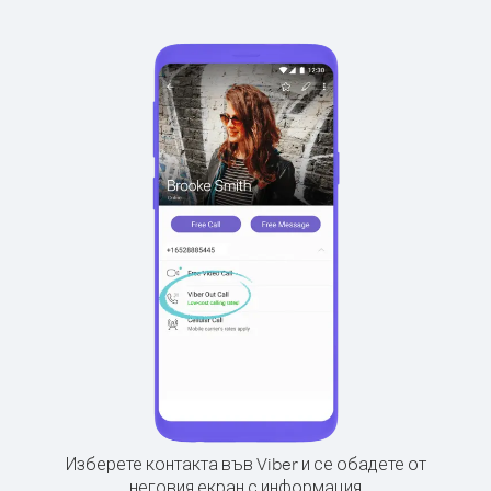
Изберете контакта във Viber и се обадете от
неговия екран с информация