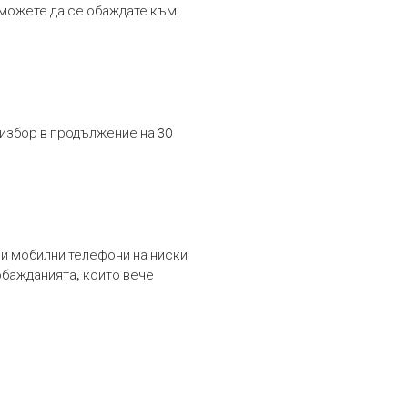
т можете да се обаждате към
 избор в продължение на 30
и мобилни телефони на ниски
обажданията, които вече