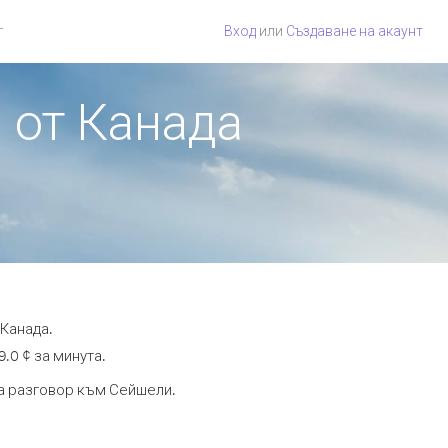
г
Вход
или
Създаване на акаунт
 от Канада
 Канада.
.0 ¢ за минута.
та разговор към Сейшели.