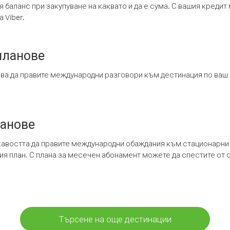
я баланс при закупуване на каквато и да е сума. С вашия креди
 Viber.
планове
ява да правите международни разговори към дестинация по ваш
ланове
кавостта да правите международни обаждания към стационарни 
шия план. С плана за месечен абонамент можете да спестите от 
Търсене на още дестинации