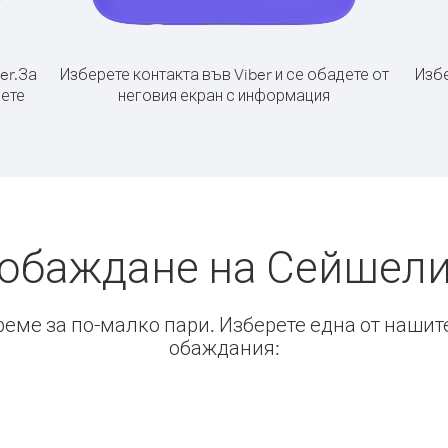
er.
За
Изберете контакта във Viber и се обадете от
Избе
рете
неговия екран с информация
 обаждане на Сейшели
време за по-малко пари. Изберете една от нашит
обаждания: