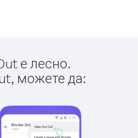
ut е лесно.
ut, можете да: