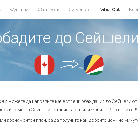
е
Функции
Общности
Сигурност
Viber Out
Бло
 обадите до Сейшели
 Out можете да направите качествени обаждания до Сейшели от
всеки номер в Сейшели - стационарен или мобилен! - с цени от 99
или абонаментен план, за да получите най-добрите цени на мину