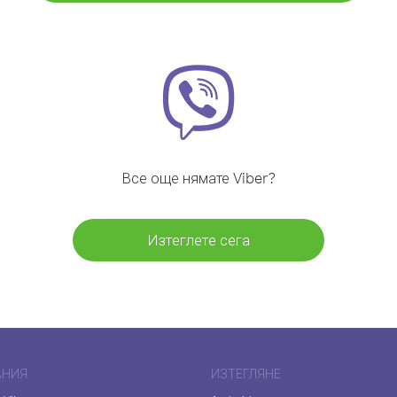
Все още нямате Viber?
Изтеглете сега
АНИЯ
ИЗТЕГЛЯНЕ