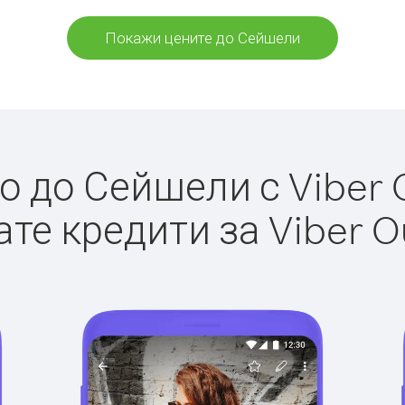
Покажи цените до Сейшели
 до Сейшели с Viber O
те кредити за Viber O