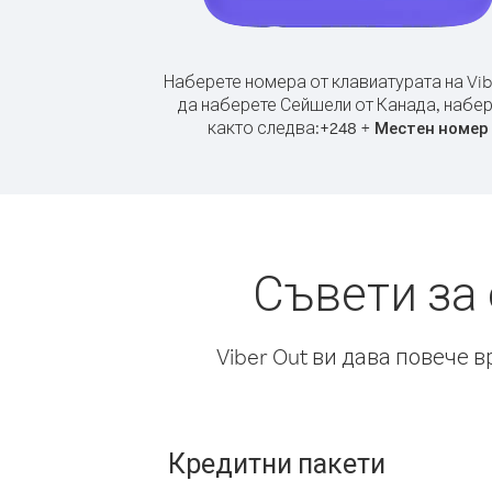
Наберете номера от клавиатурата на Vib
да наберете Сейшели от Канада, набе
както следва:
+
+
248
Местен номер
Съвети за
Viber Out ви дава повече 
Кредитни пакети