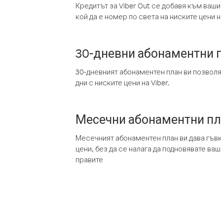
Кредитът за Viber Out се добавя към ваши
кой да е номер по света на ниските цени на
30-дневни абонаментни 
30-дневният абонаментен план ви позвол
дни с ниските цени на Viber.
Месечни абонаментни п
Месечният абонаментен план ви дава гъв
цени, без да се налага да подновявате ва
правите