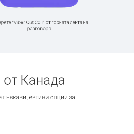
рете “Viber Out Call” от горната лента на
разговора
 от Канада
е гъвкави, евтини опции за