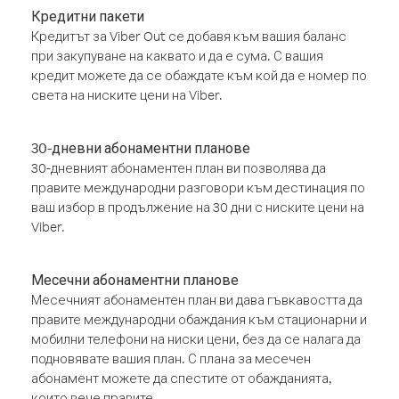
Кредитни пакети
Кредитът за Viber Out се добавя към вашия баланс
при закупуване на каквато и да е сума. С вашия
кредит можете да се обаждате към кой да е номер по
света на ниските цени на Viber.
30-дневни абонаментни планове
30-дневният абонаментен план ви позволява да
правите международни разговори към дестинация по
ваш избор в продължение на 30 дни с ниските цени на
Viber.
Месечни абонаментни планове
Месечният абонаментен план ви дава гъвкавостта да
правите международни обаждания към стационарни и
мобилни телефони на ниски цени, без да се налага да
подновявате вашия план. С плана за месечен
абонамент можете да спестите от обажданията,
които вече правите