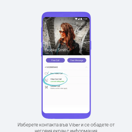
Изберете контакта във Viber и се обадете от
неговия екран с информация