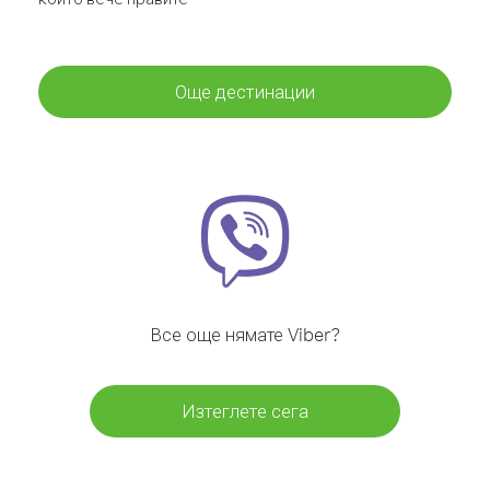
Още дестинации
Все още нямате Viber?
Изтеглете сега