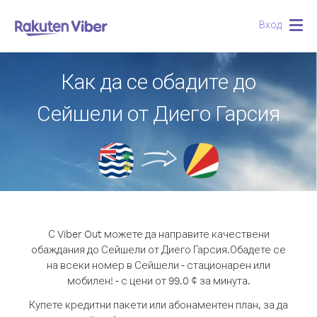
Вход
Togg
navig
Как да се обадите до
Сейшели от Диего Гарсия
С Viber Out можете да направите качествени
обаждания до Сейшели от Диего Гарсия.
Обадете се
на всеки номер в Сейшели - стационарен или
мобилен! - с цени от 99.0 ¢ за минута.
Купете кредитни пакети или абонаментен план, за да