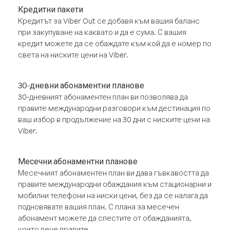
Кредитни пакети
Кредитът за Viber Out се добавя към вашия баланс
при закупуване на каквато и да е сума. С вашия
кредит можете да се обаждате към кой да е номер по
света на ниските цени на Viber.
30-дневни абонаментни планове
30-дневният абонаментен план ви позволява да
правите международни разговори към дестинация по
ваш избор в продължение на 30 дни с ниските цени на
Viber.
Месечни абонаментни планове
Месечният абонаментен план ви дава гъвкавостта да
правите международни обаждания към стационарни и
мобилни телефони на ниски цени, без да се налага да
подновявате вашия план. С плана за месечен
абонамент можете да спестите от обажданията,
които вече правите