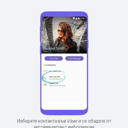
Изберете контакта във Viber и се обадете от
неговия екран с информация