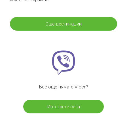
Още дестинации
Все още нямате Viber?
Изтеглете сега