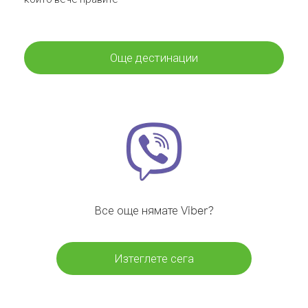
Още дестинации
Все още нямате Viber?
Изтеглете сега