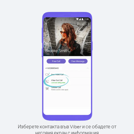
Изберете контакта във Viber и се обадете от
неговия екран с информация