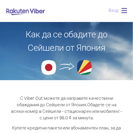
Вход
Togg
navig
Как да се обадите до
Сейшели от Япония
С Viber Out можете да направите качествени
обаждания до Сейшели от Япония.
Обадете се на
всеки номер в Сейшели - стационарен или мобилен! -
с цени от 99.0 ¢ за минута.
Купете кредитни пакети или абонаментен план, за да