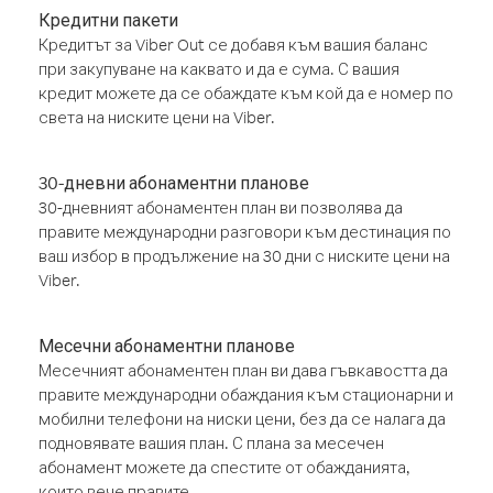
Кредитни пакети
Кредитът за Viber Out се добавя към вашия баланс
при закупуване на каквато и да е сума. С вашия
кредит можете да се обаждате към кой да е номер по
света на ниските цени на Viber.
30-дневни абонаментни планове
30-дневният абонаментен план ви позволява да
правите международни разговори към дестинация по
ваш избор в продължение на 30 дни с ниските цени на
Viber.
Месечни абонаментни планове
Месечният абонаментен план ви дава гъвкавостта да
правите международни обаждания към стационарни и
мобилни телефони на ниски цени, без да се налага да
подновявате вашия план. С плана за месечен
абонамент можете да спестите от обажданията,
които вече правите