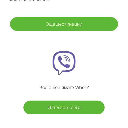
Още дестинации
Все още нямате Viber?
Изтеглете сега