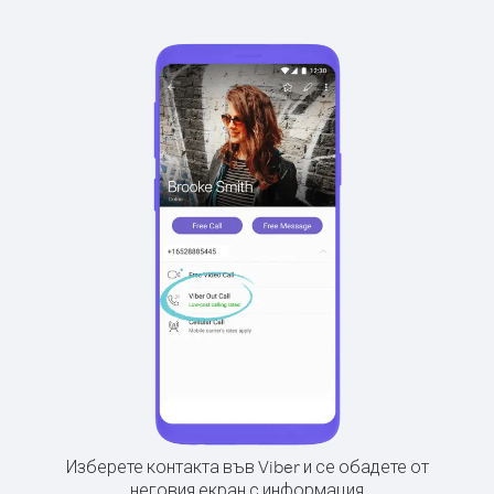
Изберете контакта във Viber и се обадете от
неговия екран с информация