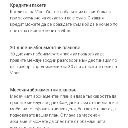
Кредитни пакети
Кредитът за Viber Out се добавя към вашия баланс
при закупуване на каквато и да е сума. С вашия
кредит можете да се обаждате към кой да е номер по
света на ниските цени на Viber.
30-дневни абонаментни планове
30-дневният абонаментен план ви позволява да
правите международни разговори към дестинация по
ваш избор в продължение на 30 дни с ниските цени на
Viber.
Месечни абонаментни планове
Месечният абонаментен план ви дава гъвкавостта да
правите международни обаждания към стационарни и
мобилни телефони на ниски цени, без да се налага да
подновявате вашия план. С плана за месечен
абонамент можете да спестите от обажданията,
които вече правите