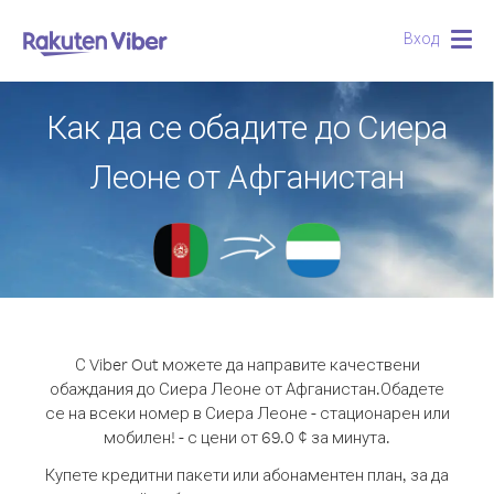
Вход
Togg
navig
Как да се обадите до Сиера
Леоне от Афганистан
С Viber Out можете да направите качествени
обаждания до Сиера Леоне от Афганистан.
Обадете
се на всеки номер в Сиера Леоне - стационарен или
мобилен! - с цени от 69.0 ¢ за минута.
Купете кредитни пакети или абонаментен план, за да