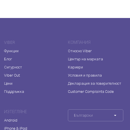
VIBER
КОМПАНИЯ
Функции
Относно Viber
Блог
Център на марката
Сигурност
Кариери
Viber Out
Условия и правила
Цени
Декларация за поверителност
Поддръжка
Customer Complaints Code
ИЗТЕГЛЯНЕ
Български
Android
iPhone & iPad