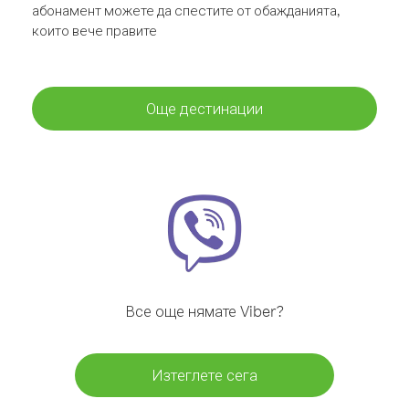
абонамент можете да спестите от обажданията,
които вече правите
Още дестинации
Все още нямате Viber?
Изтеглете сега