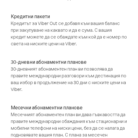
Кредитни пакети
Кредитът за Viber Out се добавя към вашия баланс
при закупуване на каквато и да е сума. С вашия
кредит можете да се обаждате към кой да е номер по
света на ниските цени на Viber.
30-дневни абонаментни планове
30-дневният абонаментен план ви позволява да
правите международни разговори към дестинация по
ваш избор в продължение на 30 дни с ниските цени на
Viber.
Месечни абонаментни планове
Месечният абонаментен план ви дава гъвкавостта да
правите международни обаждания към стационарни и
мобилни телефони на ниски цени, без да се налага да
подновявате вашия план. С плана за месечен