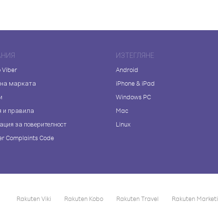
АНИЯ
ИЗТЕГЛЯНЕ
 Viber
Android
 на марката
iPhone & iPad
и
Windows PC
я и правила
Mac
ация за поверителност
Linux
r Complaints Code
Rakuten Viki
Rakuten Kobo
Rakuten Travel
Rakuten Market