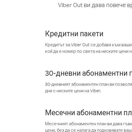
Viber Out ви дава повече 
Кредитни пакети
Кредитът за Viber Out се добавя към ваши
кой да е номер по света на ниските цени на
30-дневни абонаментни 
30-дневният абонаментен план ви позвол
дни с ниските цени на Viber.
Месечни абонаментни п
Месечният абонаментен план ви дава гъв
цени, без да се налага да подновявате ва