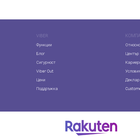
VIBER
КОМП
Функции
Относно
Блог
Център
Сигурност
Кариер
Viber Out
Услови
Цени
Деклар
Поддръжка
Custome