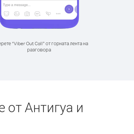
рете “Viber Out Call” от горната лента на
разговора
 от Антигуа и