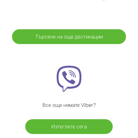
Търсене на още дестинации
Все още нямате Viber?
Изтеглете сега