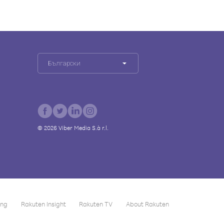
Български
©
2026
Viber Media S.à r.l.
ing
Rakuten Insight
Rakuten TV
About Rakuten