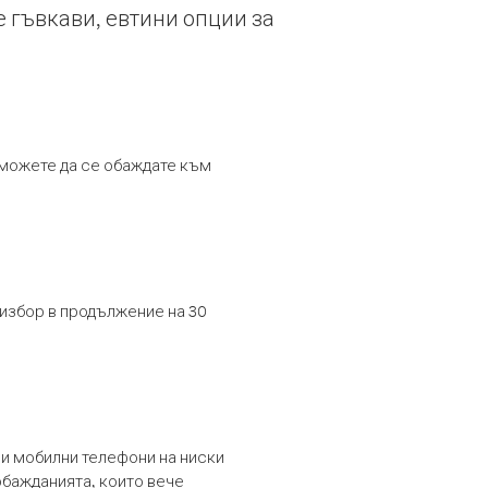
е гъвкави, евтини опции за
т можете да се обаждате към
 избор в продължение на 30
и мобилни телефони на ниски
обажданията, които вече