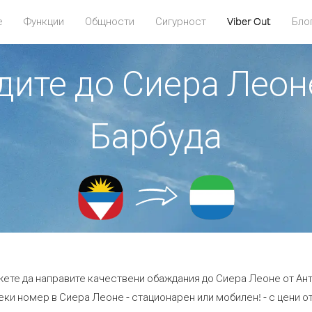
е
Функции
Общности
Сигурност
Viber Out
Бло
дите до Сиера Леон
Барбуда
жете да направите качествени обаждания до Сиера Леоне от Ант
еки номер в Сиера Леоне - стационарен или мобилен! - с цени от 