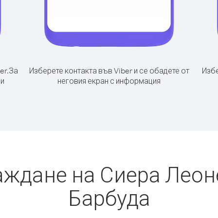
er.
За
Изберете контакта във Viber и се обадете от
Избе
 и
неговия екран с информация
аждане на Сиера Леоне
Барбуда