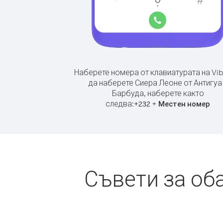
Наберете номера от клавиатурата на Vib
да наберете Сиера Леоне от Антигуа
Барбуда, наберете както
следва:
+
+
232
Местен номер
Съвети за об