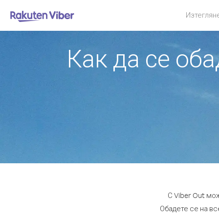
Изтеглян
Как да се оба
С Viber Out мо
Обадете се на вс