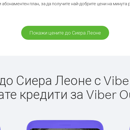
и абонаментен план, за да получите най-добрите цени на минута
Покажи цените до Сиера Леоне
о Сиера Леоне с Viber
те кредити за Viber O