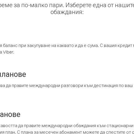
време за по-малко пари. Изберете една от нашит
обаждания:
я баланс при закупуване на каквато и да е сума. С вашия креди
 Viber.
планове
ява да правите международни разговори към дестинация по ваш
ланове
кавостта да правите международни обаждания към стационарни 
шия план. С плана за месечен абонамент можете да спестите от 