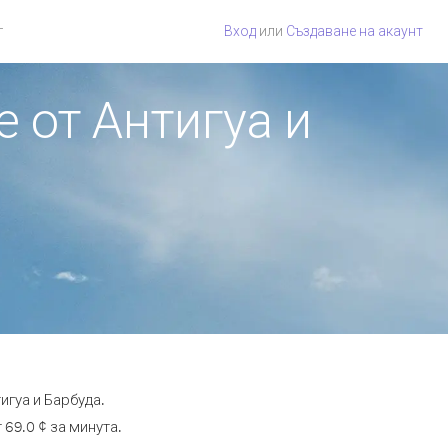
г
Вход
или
Създаване на акаунт
е от Антигуа и
игуа и Барбуда.
69.0 ¢ за минута.