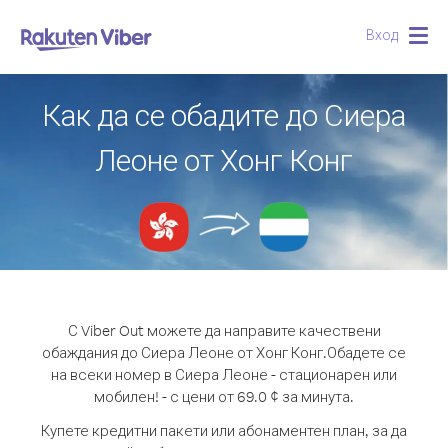
Вход
Togg
navig
Как да се обадите до Сиера
Леоне от Хонг Конг
С Viber Out можете да направите качествени
обаждания до Сиера Леоне от Хонг Конг.
Обадете се
на всеки номер в Сиера Леоне - стационарен или
мобилен! - с цени от 69.0 ¢ за минута.
Купете кредитни пакети или абонаментен план, за да