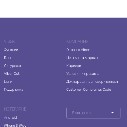
VIBER
КОМПАНИЯ
Функции
Относно Viber
Блог
Център на марката
Сигурност
Кариери
Viber Out
Условия и правила
Цени
Декларация за поверителност
Поддръжка
Customer Complaints Code
ИЗТЕГЛЯНЕ
Български
Android
iPhone & iPad