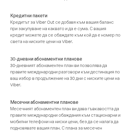
Кредитни пакети
Кредитът за Viber Out се добавя към вашия баланс
при закупуване на каквато и да е сума. С вашия
кредит можете да се обаждате към кой да е номер по
света на ниските цени на Viber.
30-дневни абонаментни планове
30-дневният абонаментен план ви позволява да
правите международни разговори към дестинация по
ваш избор в продължение на 30 дни с ниските цени на
Viber.
Месечни абонаментни планове
Месечният абонаментен план ви дава гъвкавостта да
правите международни обаждания към стационарни и
мобилни телефони на ниски цени, без да се налага да
подновявате вашия план. С плана за месечен