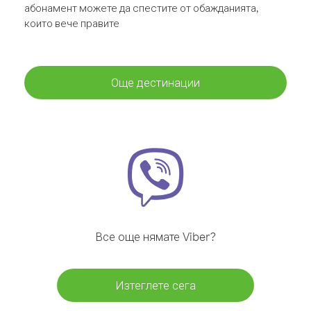
абонамент можете да спестите от обажданията,
които вече правите
Още дестинации
Все още нямате Viber?
Изтеглете сега