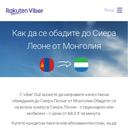
Вход
Togg
navig
Как да се обадите до Сиера
Леоне от Монголия
С Viber Out можете да направите качествени
обаждания до Сиера Леоне от Монголия.
Обадете се
на всеки номер в Сиера Леоне - стационарен или
мобилен! - с цени от 69.0 ¢ за минута.
Купете кредитни пакети или абонаментен план, за да