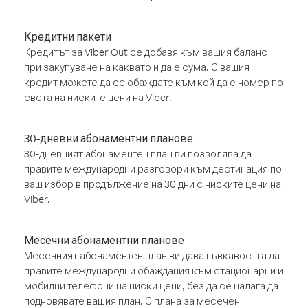
Кредитни пакети
Кредитът за Viber Out се добавя към вашия баланс
при закупуване на каквато и да е сума. С вашия
кредит можете да се обаждате към кой да е номер по
света на ниските цени на Viber.
30-дневни абонаментни планове
30-дневният абонаментен план ви позволява да
правите международни разговори към дестинация по
ваш избор в продължение на 30 дни с ниските цени на
Viber.
Месечни абонаментни планове
Месечният абонаментен план ви дава гъвкавостта да
правите международни обаждания към стационарни и
мобилни телефони на ниски цени, без да се налага да
подновявате вашия план. С плана за месечен