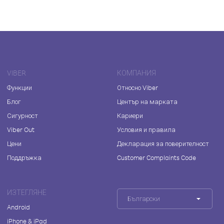
VIBER
КОМПАНИЯ
Функции
Относно Viber
Блог
Център на марката
Сигурност
Кариери
Viber Out
Условия и правила
Цени
Декларация за поверителност
Поддръжка
Customer Complaints Code
ИЗТЕГЛЯНЕ
Български
Android
iPhone & iPad