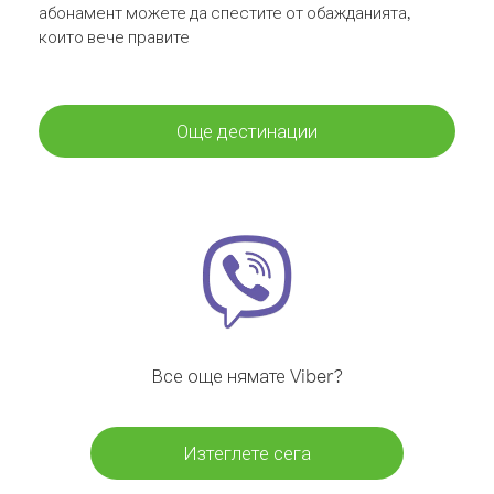
абонамент можете да спестите от обажданията,
които вече правите
Още дестинации
Все още нямате Viber?
Изтеглете сега