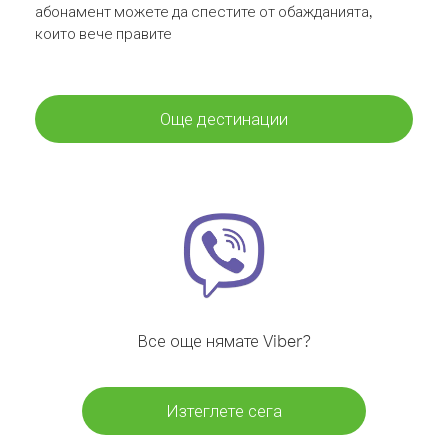
абонамент можете да спестите от обажданията,
които вече правите
Още дестинации
Все още нямате Viber?
Изтеглете сега