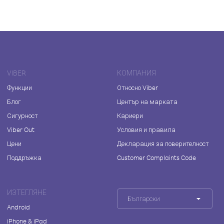
VIBER
КОМПАНИЯ
Функции
Относно Viber
Блог
Център на марката
Сигурност
Кариери
Viber Out
Условия и правила
Цени
Декларация за поверителност
Поддръжка
Customer Complaints Code
ИЗТЕГЛЯНЕ
Български
Android
iPhone & iPad