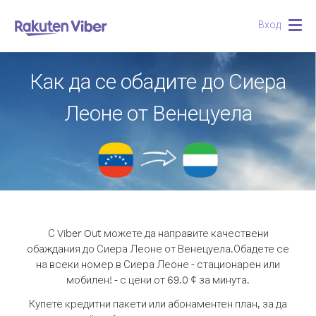
Вход
Togg
navig
Как да се обадите до Сиера
Леоне от Венецуела
С Viber Out можете да направите качествени
обаждания до Сиера Леоне от Венецуела.
Обадете се
на всеки номер в Сиера Леоне - стационарен или
мобилен! - с цени от 69.0 ¢ за минута.
Купете кредитни пакети или абонаментен план, за да