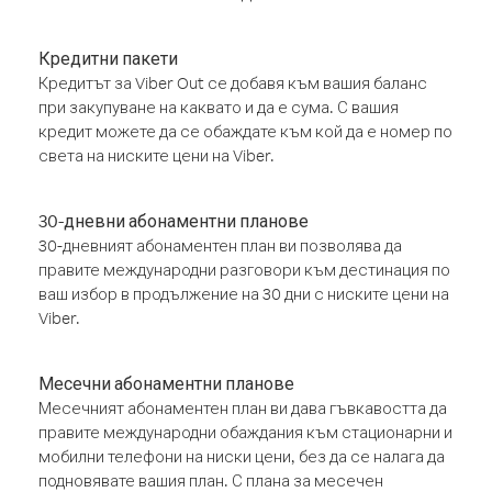
Кредитни пакети
Кредитът за Viber Out се добавя към вашия баланс
при закупуване на каквато и да е сума. С вашия
кредит можете да се обаждате към кой да е номер по
света на ниските цени на Viber.
30-дневни абонаментни планове
30-дневният абонаментен план ви позволява да
правите международни разговори към дестинация по
ваш избор в продължение на 30 дни с ниските цени на
Viber.
Месечни абонаментни планове
Месечният абонаментен план ви дава гъвкавостта да
правите международни обаждания към стационарни и
мобилни телефони на ниски цени, без да се налага да
подновявате вашия план. С плана за месечен