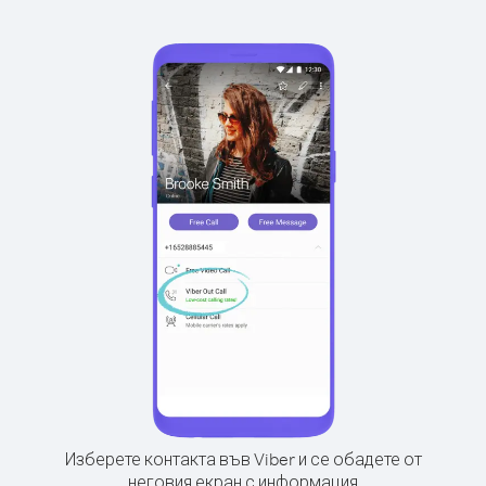
Изберете контакта във Viber и се обадете от
неговия екран с информация