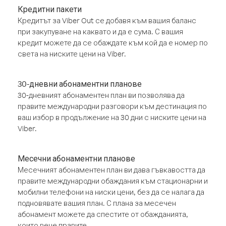
Кредитни пакети
Кредитът за Viber Out се добавя към вашия баланс
при закупуване на каквато и да е сума. С вашия
кредит можете да се обаждате към кой да е номер по
света на ниските цени на Viber.
30-дневни абонаментни планове
30-дневният абонаментен план ви позволява да
правите международни разговори към дестинация по
ваш избор в продължение на 30 дни с ниските цени на
Viber.
Месечни абонаментни планове
Месечният абонаментен план ви дава гъвкавостта да
правите международни обаждания към стационарни и
мобилни телефони на ниски цени, без да се налага да
подновявате вашия план. С плана за месечен
абонамент можете да спестите от обажданията,
които вече правите