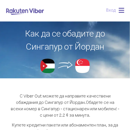
Вход
Togg
navig
Как да се обадите до
Сингапур от Йордан
С Viber Out можете да направите качествени
обаждания до Сингапур от Йордан.
Обадете се на
всеки номер в Сингапур - стационарен или мобилен! -
с цени от 2.2 ¢ за минута.
Купете кредитни пакети или абонаментен план, за да