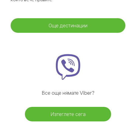
Още дестинации
Все още нямате Viber?
Изтеглете сега