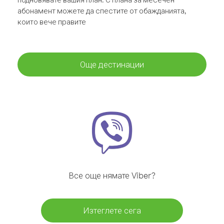
абонамент можете да спестите от обажданията,
които вече правите
Още дестинации
Все още нямате Viber?
Изтеглете сега