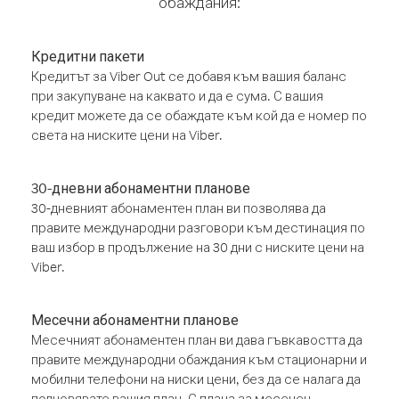
обаждания:
Кредитни пакети
Кредитът за Viber Out се добавя към вашия баланс
при закупуване на каквато и да е сума. С вашия
кредит можете да се обаждате към кой да е номер по
света на ниските цени на Viber.
30-дневни абонаментни планове
30-дневният абонаментен план ви позволява да
правите международни разговори към дестинация по
ваш избор в продължение на 30 дни с ниските цени на
Viber.
Месечни абонаментни планове
Месечният абонаментен план ви дава гъвкавостта да
правите международни обаждания към стационарни и
мобилни телефони на ниски цени, без да се налага да
подновявате вашия план. С плана за месечен