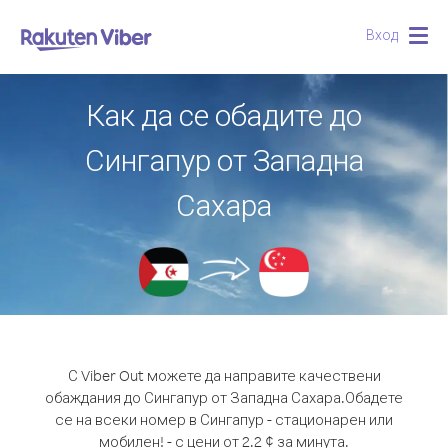
Вход
Togg
navig
Как да се обадите до
Сингапур от Западна
Сахара
С Viber Out можете да направите качествени
обаждания до Сингапур от Западна Сахара.
Обадете
се на всеки номер в Сингапур - стационарен или
мобилен! - с цени от 2.2 ¢ за минута.