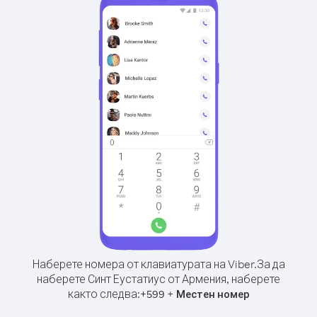
Наберете номера от клавиатурата на Viber.
За да
наберете Синт Еустатиус от Армения, наберете
както следва:
+
+
599
Местен номер