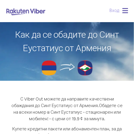
Вход
Togg
navig
Как да се обадите до Синт
Еустатиус от Армения
С Viber Out можете да направите качествени
обаждания до Синт Еустатиус от Армения.
Обадете се
на всеки номер в Синт Еустатиус - стационарен или
мобилен! - с цени от 19.9 ¢ за минута.
Купете кредитни пакети или абонаментен план, за да