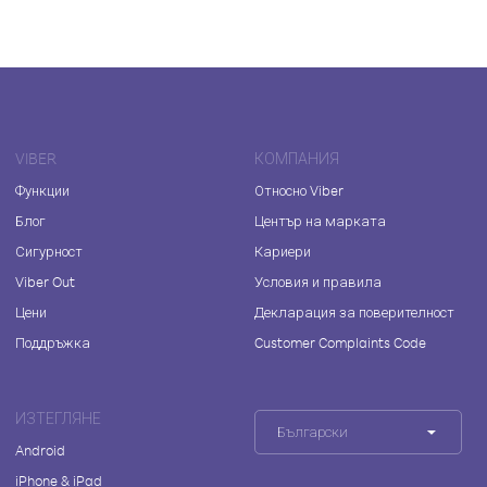
VIBER
КОМПАНИЯ
Функции
Относно Viber
Блог
Център на марката
Сигурност
Кариери
Viber Out
Условия и правила
Цени
Декларация за поверителност
Поддръжка
Customer Complaints Code
ИЗТЕГЛЯНЕ
Български
Android
iPhone & iPad