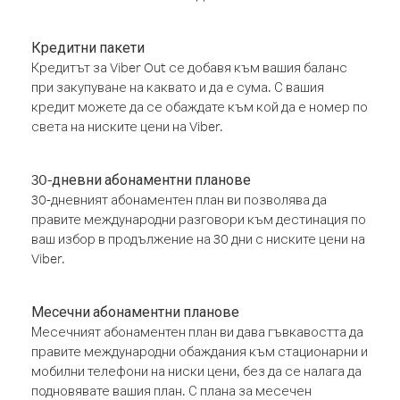
Кредитни пакети
Кредитът за Viber Out се добавя към вашия баланс
при закупуване на каквато и да е сума. С вашия
кредит можете да се обаждате към кой да е номер по
света на ниските цени на Viber.
30-дневни абонаментни планове
30-дневният абонаментен план ви позволява да
правите международни разговори към дестинация по
ваш избор в продължение на 30 дни с ниските цени на
Viber.
Месечни абонаментни планове
Месечният абонаментен план ви дава гъвкавостта да
правите международни обаждания към стационарни и
мобилни телефони на ниски цени, без да се налага да
подновявате вашия план. С плана за месечен