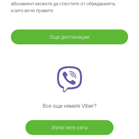
абонамент можете да спестите от обажданията,
които вече правите
Още дестинации
Все още нямате Viber?
Изтеглете сега