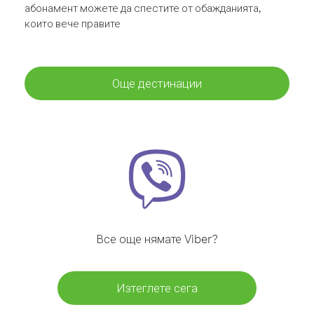
абонамент можете да спестите от обажданията,
които вече правите
Още дестинации
Все още нямате Viber?
Изтеглете сега