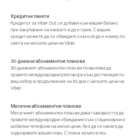
Кредитни пакети
Кредитът за Viber Out се добавя към вашия баланс
при закупуване на каквато и да е сума. С вашия
кредит можете да се обаждате към кой да е номер по
света на ниските цени на Viber.
30-дневни абонаментни планове
30-дневният абонаментен план ви позволява да
правите международни разговори към дестинация по
ваш избор в продължение на 30 дни с ниските цени на
Viber.
Месечни абонаментни планове
Месечният абонаментен план ви дава гъвкавостта да
правите международни обаждания към стационарни и
мобилни телефони на ниски цени, без да се налага да
подновявате вашия план. С плана за месечен