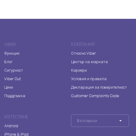
VIBER
КОМПАНИЯ
Функции
Относно Viber
Блог
Център на марката
Сигурност
Кариери
Viber Out
Условия и правила
Цени
Декларация за поверителност
Поддръжка
Customer Complaints Code
ИЗТЕГЛЯНЕ
Български
Android
iPhone & iPad