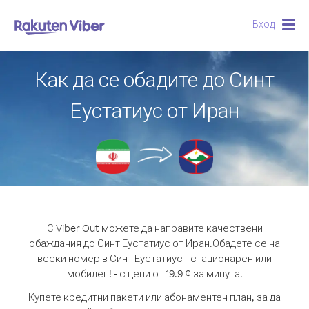
Вход
Togg
navig
Как да се обадите до Синт
Еустатиус от Иран
С Viber Out можете да направите качествени
обаждания до Синт Еустатиус от Иран.
Обадете се на
всеки номер в Синт Еустатиус - стационарен или
мобилен! - с цени от 19.9 ¢ за минута.
Купете кредитни пакети или абонаментен план, за да