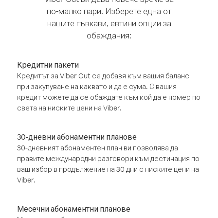
по-малко пари. Изберете една от
нашите гъвкави, евтини опции за
обаждания:
Кредитни пакети
Кредитът за Viber Out се добавя към вашия баланс
при закупуване на каквато и да е сума. С вашия
кредит можете да се обаждате към кой да е номер по
света на ниските цени на Viber.
30-дневни абонаментни планове
30-дневният абонаментен план ви позволява да
правите международни разговори към дестинация по
ваш избор в продължение на 30 дни с ниските цени на
Viber.
Месечни абонаментни планове