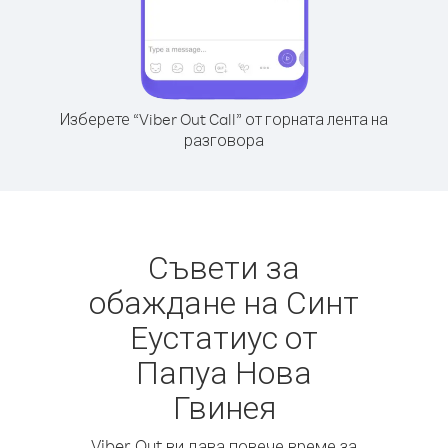
Изберете “Viber Out Call” от горната лента на
разговора
Съвети за
обаждане на Синт
Еустатиус от
Папуа Нова
Гвинея
Viber Out ви дава повече време за