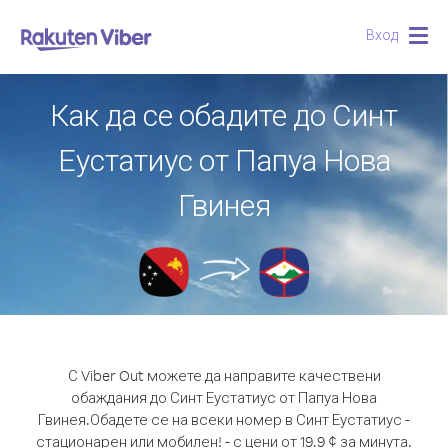
Вход
Togg
navig
Как да се обадите до Синт
Еустатиус от Папуа Нова
Гвинея
С Viber Out можете да направите качествени
обаждания до Синт Еустатиус от Папуа Нова
Гвинея.
Обадете се на всеки номер в Синт Еустатиус -
стационарен или мобилен! - с цени от 19.9 ¢ за минута.