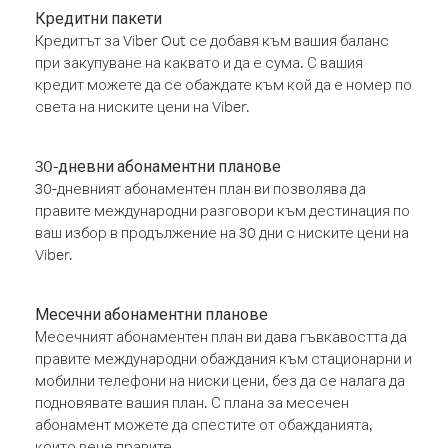
Кредитни пакети
Кредитът за Viber Out се добавя към вашия баланс
при закупуване на каквато и да е сума. С вашия
кредит можете да се обаждате към кой да е номер по
света на ниските цени на Viber.
30-дневни абонаментни планове
30-дневният абонаментен план ви позволява да
правите международни разговори към дестинация по
ваш избор в продължение на 30 дни с ниските цени на
Viber.
Месечни абонаментни планове
Месечният абонаментен план ви дава гъвкавостта да
правите международни обаждания към стационарни и
мобилни телефони на ниски цени, без да се налага да
подновявате вашия план. С плана за месечен
абонамент можете да спестите от обажданията,
които вече правите