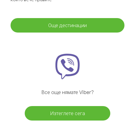
Още дестинации
Все още нямате Viber?
Изтеглете сега