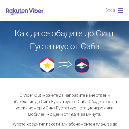
Вход
Togg
navig
Как да се обадите до Синт
Еустатиус от Саба
С Viber Out можете да направите качествени
обаждания до Синт Еустатиус от Саба.
Обадете се на
всеки номер в Синт Еустатиус - стационарен или
мобилен! - с цени от 19.9 ¢ за минута.
Купете кредитни пакети или абонаментен план, за да