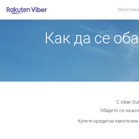
Изтеглян
Как да се об
С Viber O
Обадете се на все
Купете кредитни пакети или