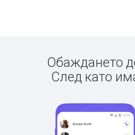
Обаждането до
След като има