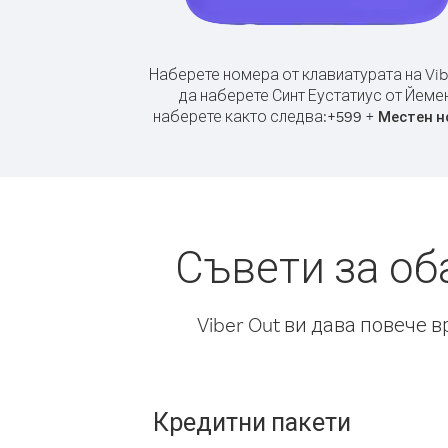
Наберете номера от клавиатурата на Vib
да наберете Синт Еустатиус от Йемен
наберете както следва:
+
+
599
Местен н
Съвети за об
Viber Out ви дава повече 
Кредитни пакети