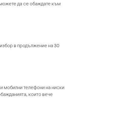
т можете да се обаждате към
 избор в продължение на 30
и мобилни телефони на ниски
обажданията, които вече