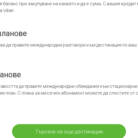
я баланс при закупуване на каквато и да е сума. С вашия креди
 Viber.
планове
ява да правите международни разговори към дестинация по ваш
ланове
кавостта да правите международни обаждания към стационарни 
шия план. С плана за месечен абонамент можете да спестите от 
Търсене на още дестинации