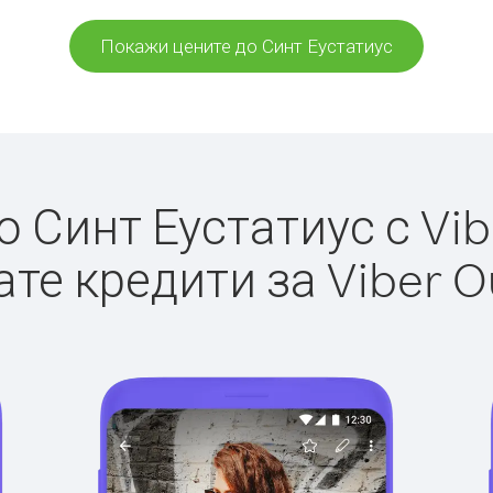
Покажи цените до Синт Еустатиус
 Синт Еустатиус с Vibe
те кредити за Viber O