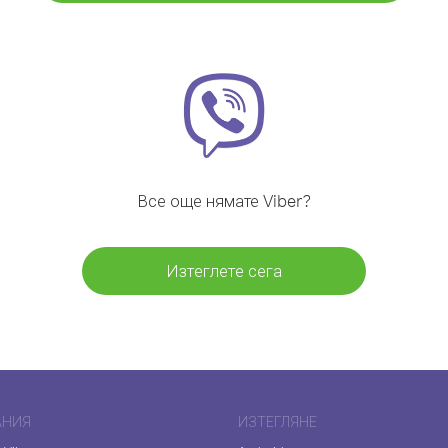
Все още нямате Viber?
Изтеглете сега
АНИЯ
ИЗТЕГЛЯНЕ