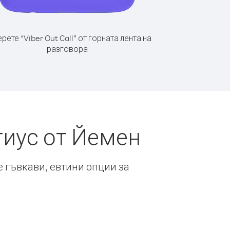
рете “Viber Out Call” от горната лента на
разговора
тиус от Йемен
е гъвкави, евтини опции за