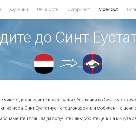
е
Функции
Общности
Сигурност
Viber Out
Бло
адите до Синт Еуста
ut можете да направите качествени обаждания до Синт Еустатиус
ки номер в Синт Еустатиус - стационарен или мобилен! - с цени от
 абонаментен план, за да получите най-добрите цени на минута р