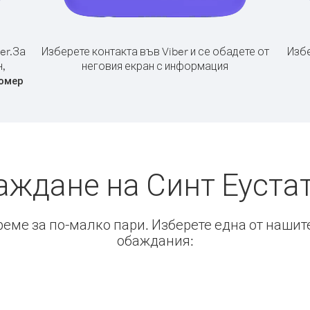
er.
За
Изберете контакта във Viber и се обадете от
Избе
,
неговия екран с информация
омер
аждане на Синт Еуста
време за по-малко пари. Изберете една от нашит
обаждания: