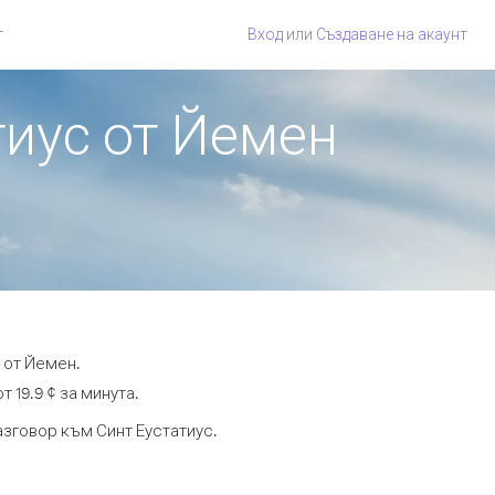
г
Вход
или
Създаване на акаунт
тиус от Йемен
 от Йемен.
 19.9 ¢ за минута.
азговор към Синт Еустатиус.