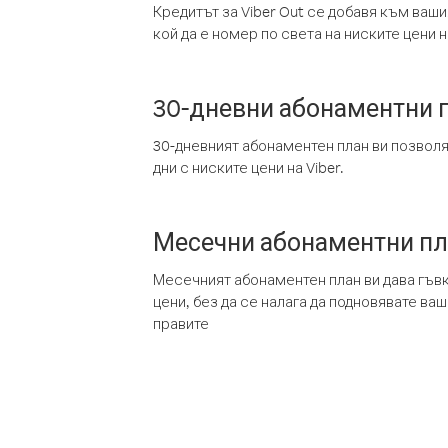
Кредитът за Viber Out се добавя към ваши
кой да е номер по света на ниските цени на
30-дневни абонаментни 
30-дневният абонаментен план ви позвол
дни с ниските цени на Viber.
Месечни абонаментни п
Месечният абонаментен план ви дава гъв
цени, без да се налага да подновявате ва
правите