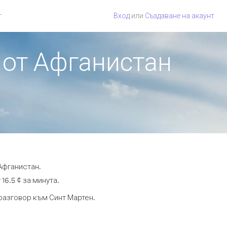
г
Вход
или
Създаване на акаунт
 от Афганистан
Афганистан.
16.5 ¢ за минута.
 разговор към Синт Мартен.