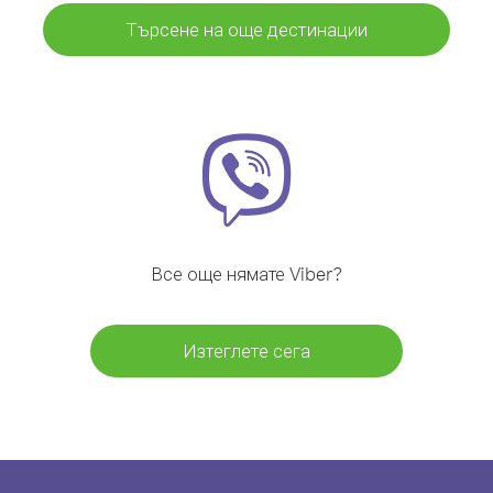
Търсене на още дестинации
Все още нямате Viber?
Изтеглете сега