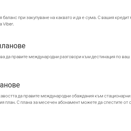
я баланс при закупуване на каквато и да е сума. С вашия креди
 Viber.
планове
ява да правите международни разговори към дестинация по ваш
ланове
кавостта да правите международни обаждания към стационарни 
шия план. С плана за месечен абонамент можете да спестите от 