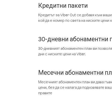
Кредитни пакети
Кредитът за Viber Out се добавя към ваши
кой да е номер по света на ниските цени на
30-дневни абонаментни 
30-дневният абонаментен план ви позвол
дни с ниските цени на Viber.
Месечни абонаментни п
Месечният абонаментен план ви дава гъв
цени, без да се налага да подновявате ва
правите