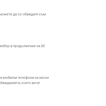
т можете да се обаждате към
 избор в продължение на 30
и мобилни телефони на ниски
обажданията, които вече