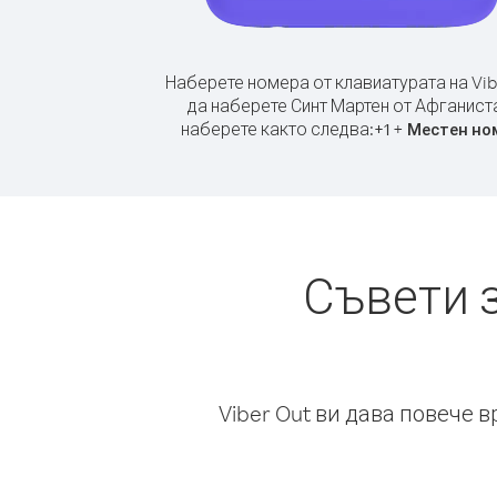
Наберете номера от клавиатурата на Vib
да наберете Синт Мартен от Афганист
наберете както следва:
+
+
1
Местен но
Съвети 
Viber Out ви дава повече 