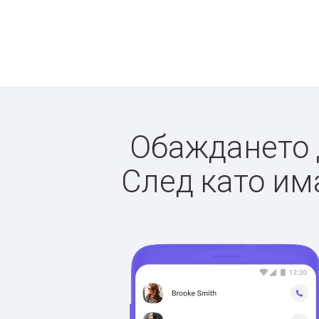
Обаждането д
След като има