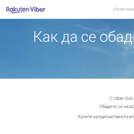
Изтеглян
Как да се оба
С Viber Ou
Обадете се на вс
Купете кредитни пакети ил