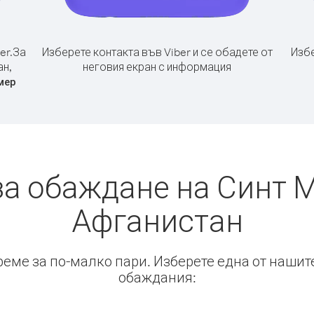
er.
За
Изберете контакта във Viber и се обадете от
Избе
ан,
неговия екран с информация
мер
за обаждане на Синт М
Афганистан
време за по-малко пари. Изберете една от нашит
обаждания: