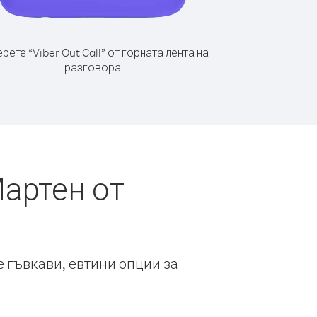
рете “Viber Out Call” от горната лента на
разговора
артен от
е гъвкави, евтини опции за