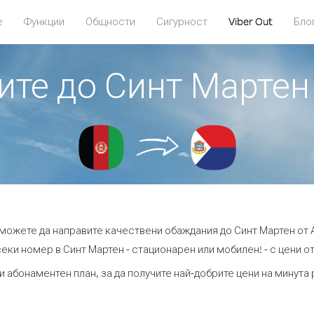
е
Функции
Общности
Сигурност
Viber Out
Бло
дите до Синт Мартен
t можете да направите качествени обаждания до Синт Мартен от 
еки номер в Синт Мартен - стационарен или мобилен! - с цени от 
и абонаментен план, за да получите най-добрите цени на минута