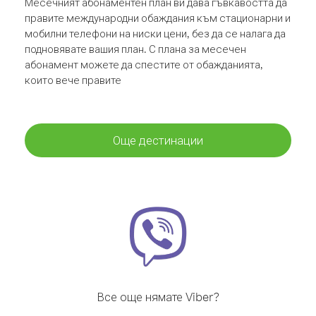
Месечният абонаментен план ви дава гъвкавостта да
правите международни обаждания към стационарни и
мобилни телефони на ниски цени, без да се налага да
подновявате вашия план. С плана за месечен
абонамент можете да спестите от обажданията,
които вече правите
Още дестинации
Все още нямате Viber?