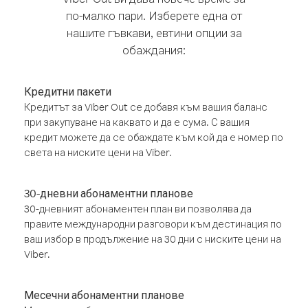
по-малко пари. Изберете една от
нашите гъвкави, евтини опции за
обаждания:
Кредитни пакети
Кредитът за Viber Out се добавя към вашия баланс
при закупуване на каквато и да е сума. С вашия
кредит можете да се обаждате към кой да е номер по
света на ниските цени на Viber.
30-дневни абонаментни планове
30-дневният абонаментен план ви позволява да
правите международни разговори към дестинация по
ваш избор в продължение на 30 дни с ниските цени на
Viber.
Месечни абонаментни планове