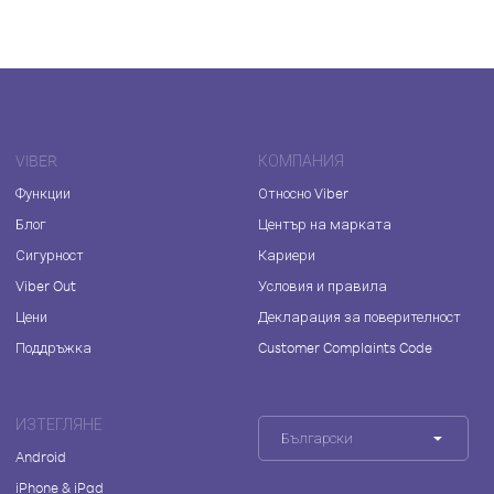
VIBER
КОМПАНИЯ
Функции
Относно Viber
Блог
Център на марката
Сигурност
Кариери
Viber Out
Условия и правила
Цени
Декларация за поверителност
Поддръжка
Customer Complaints Code
ИЗТЕГЛЯНЕ
Български
Android
iPhone & iPad