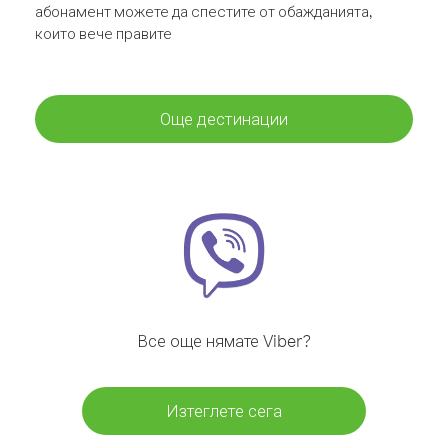
абонамент можете да спестите от обажданията,
които вече правите
Още дестинации
Все още нямате Viber?
Изтеглете сега