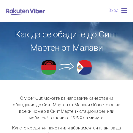
Вход
Togg
navig
Как да се обадите до Синт
Мартен от Малави
С Viber Out можете да направите качествени
обаждания до Синт Мартен от Малави.
Обадете се на
всеки номер в Синт Мартен - стационарен или
мобилен! - с цени от 16.5 ¢ за минута.
Купете кредитни пакети или абонаментен план, за да