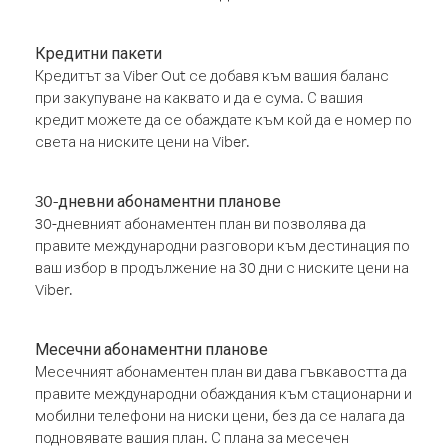
Кредитни пакети
Кредитът за Viber Out се добавя към вашия баланс
при закупуване на каквато и да е сума. С вашия
кредит можете да се обаждате към кой да е номер по
света на ниските цени на Viber.
30-дневни абонаментни планове
30-дневният абонаментен план ви позволява да
правите международни разговори към дестинация по
ваш избор в продължение на 30 дни с ниските цени на
Viber.
Месечни абонаментни планове
Месечният абонаментен план ви дава гъвкавостта да
правите международни обаждания към стационарни и
мобилни телефони на ниски цени, без да се налага да
подновявате вашия план. С плана за месечен