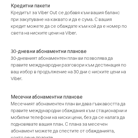
Кредитни пакети
Кредитът за Viber Out се добавя към вашия баланс
при закупуване на каквато и да е сума. С вашия
кредит можете да се обаждате към кой да е номер по
света на ниските цени на Viber.
30-дневни абонаментни планове
30-дневният абонаментен план ви позволява да
правите международни разговори към дестинация по
ваш избор в продължение на 30 дни с ниските цени на
Viber.
Месечни абонаментни планове
Месечният абонаментен план ви дава гъвкавостта да
правите международни обаждания към стационарни и
мобилни телефони на ниски цени, без да се налага да
подновявате вашия план. С плана за месечен
абонамент можете да спестите от обажданията,
които вече правите