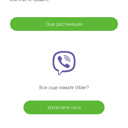
Още дестинации
Все още нямате Viber?
Изтеглете сега