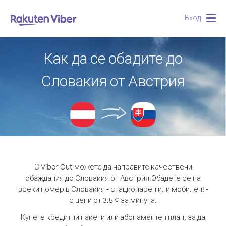
Вход
Togg
navig
Как да се обадите до
Словакия от Австрия
С Viber Out можете да направите качествени
обаждания до Словакия от Австрия.
Обадете се на
всеки номер в Словакия - стационарен или мобилен! -
с цени от 3.5 ¢ за минута.
Купете кредитни пакети или абонаментен план, за да