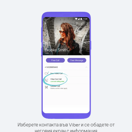
Изберете контакта във Viber и се обадете от
неговия екран с информация