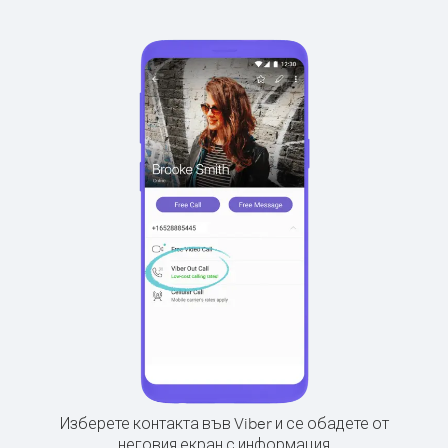
Изберете контакта във Viber и се обадете от
неговия екран с информация