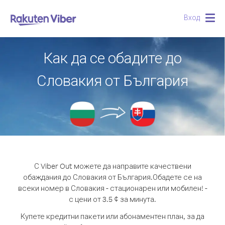
Вход
Togg
navig
Как да се обадите до
Словакия от България
С Viber Out можете да направите качествени
обаждания до Словакия от България.
Обадете се на
всеки номер в Словакия - стационарен или мобилен! -
с цени от 3.5 ¢ за минута.
Купете кредитни пакети или абонаментен план, за да