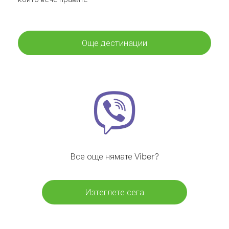
Още дестинации
Все още нямате Viber?
Изтеглете сега