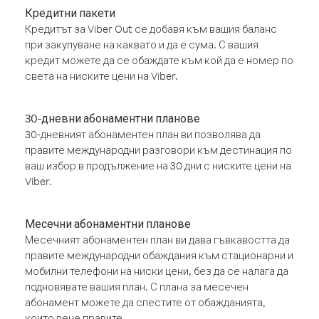
Кредитни пакети
Кредитът за Viber Out се добавя към вашия баланс
при закупуване на каквато и да е сума. С вашия
кредит можете да се обаждате към кой да е номер по
света на ниските цени на Viber.
30-дневни абонаментни планове
30-дневният абонаментен план ви позволява да
правите международни разговори към дестинация по
ваш избор в продължение на 30 дни с ниските цени на
Viber.
Месечни абонаментни планове
Месечният абонаментен план ви дава гъвкавостта да
правите международни обаждания към стационарни и
мобилни телефони на ниски цени, без да се налага да
подновявате вашия план. С плана за месечен
абонамент можете да спестите от обажданията,
които вече правите