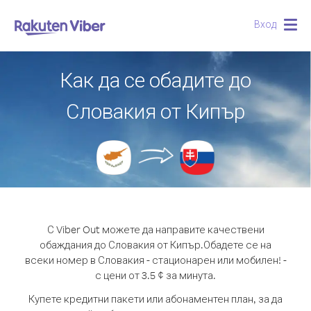
Вход
Togg
navig
Как да се обадите до
Словакия от Кипър
С Viber Out можете да направите качествени
обаждания до Словакия от Кипър.
Обадете се на
всеки номер в Словакия - стационарен или мобилен! -
с цени от 3.5 ¢ за минута.
Купете кредитни пакети или абонаментен план, за да