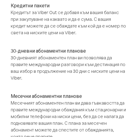
Кредитни пакети
Кредитът за Viber Out се добавя към вашия баланс
при закупуване на каквато и да е сума. С вашия
кредит можете да се обаждате към кой да е номер по
света на ниските цени на Viber.
30-дневни абонаментни планове
30-дневният абонаментен план ви позволява да
правите международни разговори към дестинация по
ваш избор в продължение на 30 дни с ниските цени на
Viber.
Месечни абонаментни планове
Месечният абонаментен план ви дава гъвкавостта да
правите международни обаждания към стационарни и
мобилни телефони на ниски цени, без да се налага да
подновявате вашия план. С плана за месечен
абонамент можете да спестите от обажданията,
които вече правите