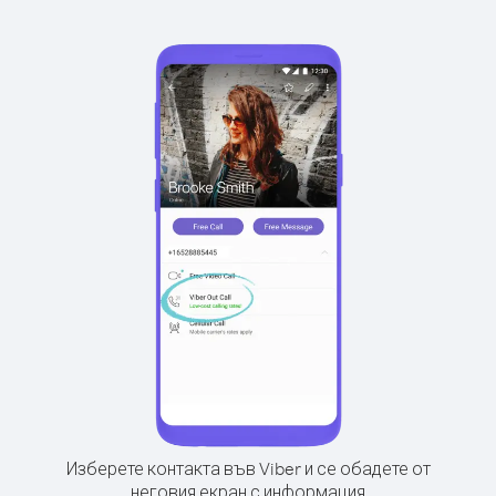
Изберете контакта във Viber и се обадете от
неговия екран с информация