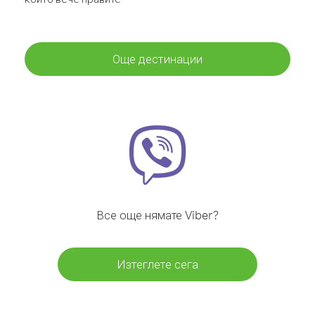
Още дестинации
Все още нямате Viber?
Изтеглете сега