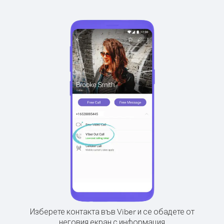
Изберете контакта във Viber и се обадете от
неговия екран с информация