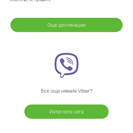
Още дестинации
Все още нямате Viber?
Изтеглете сега