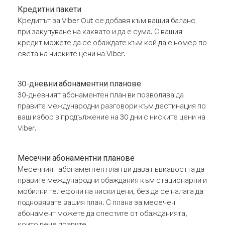
Кредитни пакети
Кредитът за Viber Out се добавя към вашия баланс
при закупуване на каквато и да е сума. С вашия
кредит можете да се обаждате към кой да е номер по
света на ниските цени на Viber.
30-дневни абонаментни планове
30-дневният абонаментен план ви позволява да
правите международни разговори към дестинация по
ваш избор в продължение на 30 дни с ниските цени на
Viber.
Месечни абонаментни планове
Месечният абонаментен план ви дава гъвкавостта да
правите международни обаждания към стационарни и
мобилни телефони на ниски цени, без да се налага да
подновявате вашия план. С плана за месечен
абонамент можете да спестите от обажданията,
които вече правите