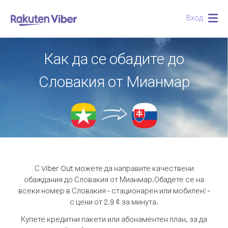
Вход
Togg
navig
Как да се обадите до
Словакия от Мианмар
С Viber Out можете да направите качествени
обаждания до Словакия от Мианмар.
Обадете се на
всеки номер в Словакия - стационарен или мобилен! -
с цени от 2.9 ¢ за минута.
Купете кредитни пакети или абонаментен план, за да