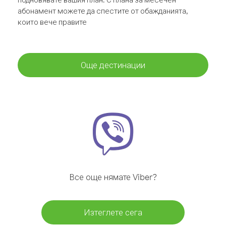
абонамент можете да спестите от обажданията,
които вече правите
Още дестинации
Все още нямате Viber?
Изтеглете сега