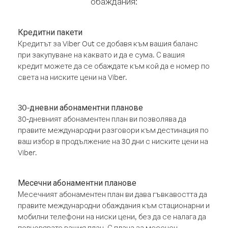
обаждания:
Кредитни пакети
Кредитът за Viber Out се добавя към вашия баланс
при закупуване на каквато и да е сума. С вашия
кредит можете да се обаждате към кой да е номер по
света на ниските цени на Viber.
30-дневни абонаментни планове
30-дневният абонаментен план ви позволява да
правите международни разговори към дестинация по
ваш избор в продължение на 30 дни с ниските цени на
Viber.
Месечни абонаментни планове
Месечният абонаментен план ви дава гъвкавостта да
правите международни обаждания към стационарни и
мобилни телефони на ниски цени, без да се налага да
подновявате вашия план. С плана за месечен