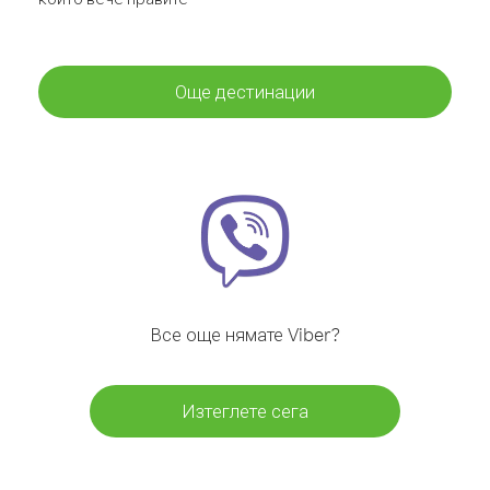
Още дестинации
Все още нямате Viber?
Изтеглете сега