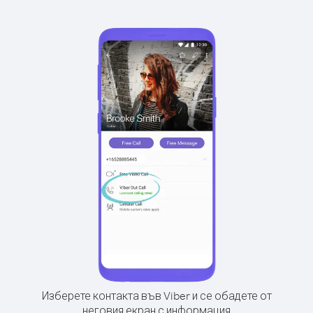
Изберете контакта във Viber и се обадете от
неговия екран с информация