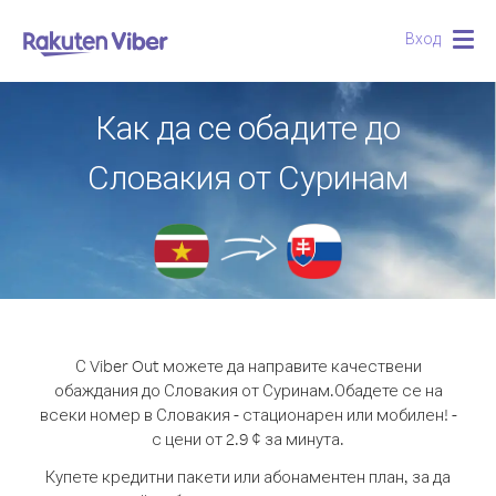
Вход
Togg
navig
Как да се обадите до
Словакия от Суринам
С Viber Out можете да направите качествени
обаждания до Словакия от Суринам.
Обадете се на
всеки номер в Словакия - стационарен или мобилен! -
с цени от 2.9 ¢ за минута.
Купете кредитни пакети или абонаментен план, за да