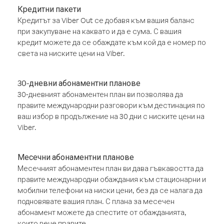
Кредитни пакети
Кредитът за Viber Out се добавя към вашия баланс
при закупуване на каквато и да е сума. С вашия
кредит можете да се обаждате към кой да е номер по
света на ниските цени на Viber.
30-дневни абонаментни планове
30-дневният абонаментен план ви позволява да
правите международни разговори към дестинация по
ваш избор в продължение на 30 дни с ниските цени на
Viber.
Месечни абонаментни планове
Месечният абонаментен план ви дава гъвкавостта да
правите международни обаждания към стационарни и
мобилни телефони на ниски цени, без да се налага да
подновявате вашия план. С плана за месечен
абонамент можете да спестите от обажданията,
които вече правите