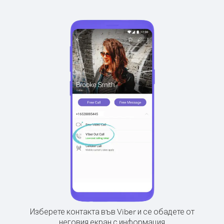
Изберете контакта във Viber и се обадете от
неговия екран с информация