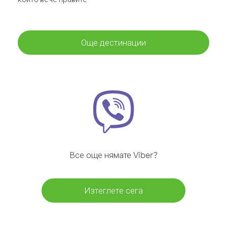
Още дестинации
Все още нямате Viber?
Изтеглете сега