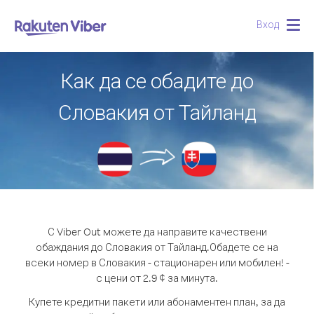
Вход
Togg
navig
Как да се обадите до
Словакия от Тайланд
С Viber Out можете да направите качествени
обаждания до Словакия от Тайланд.
Обадете се на
всеки номер в Словакия - стационарен или мобилен! -
с цени от 2.9 ¢ за минута.
Купете кредитни пакети или абонаментен план, за да