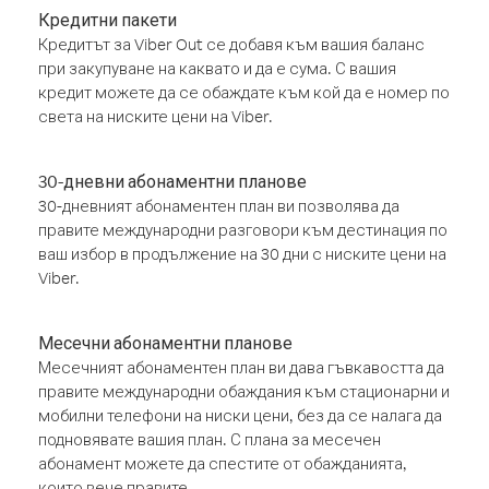
Кредитни пакети
Кредитът за Viber Out се добавя към вашия баланс
при закупуване на каквато и да е сума. С вашия
кредит можете да се обаждате към кой да е номер по
света на ниските цени на Viber.
30-дневни абонаментни планове
30-дневният абонаментен план ви позволява да
правите международни разговори към дестинация по
ваш избор в продължение на 30 дни с ниските цени на
Viber.
Месечни абонаментни планове
Месечният абонаментен план ви дава гъвкавостта да
правите международни обаждания към стационарни и
мобилни телефони на ниски цени, без да се налага да
подновявате вашия план. С плана за месечен
абонамент можете да спестите от обажданията,
които вече правите