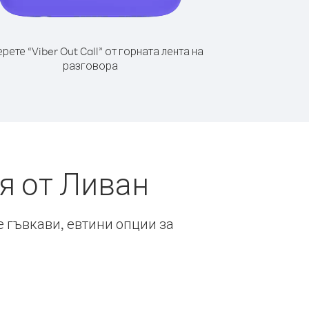
рете “Viber Out Call” от горната лента на
разговора
я от Ливан
е гъвкави, евтини опции за