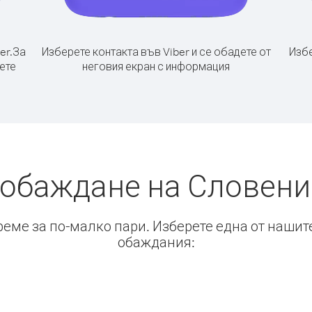
er.
За
Изберете контакта във Viber и се обадете от
Избе
ете
неговия екран с информация
 обаждане на Словени
време за по-малко пари. Изберете една от нашит
обаждания: