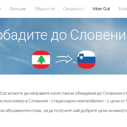
е
Функции
Общности
Сигурност
Viber Out
Бло
 обадите до Словени
r Out можете да направите качествени обаждания до Словения от
всеки номер в Словения - стационарен или мобилен! - с цени от 16
ли абонаментен план, за да получите най-добрите цени на мину