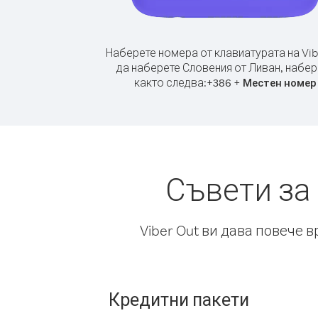
Наберете номера от клавиатурата на Vib
да наберете Словения от Ливан, набер
както следва:
+
+
386
Местен номер
Съвети за
Viber Out ви дава повече 
Кредитни пакети