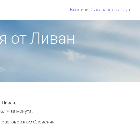
г
Вход
или
Създаване на акаунт
я от Ливан
 Ливан.
.1 ¢ за минута.
та разговор към Словения.