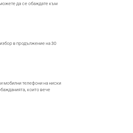
т можете да се обаждате към
 избор в продължение на 30
и мобилни телефони на ниски
обажданията, които вече