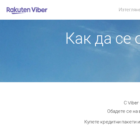
Изтеглян
Как да се
С Vibe
Обадете се на 
Купете кредитни пакети и