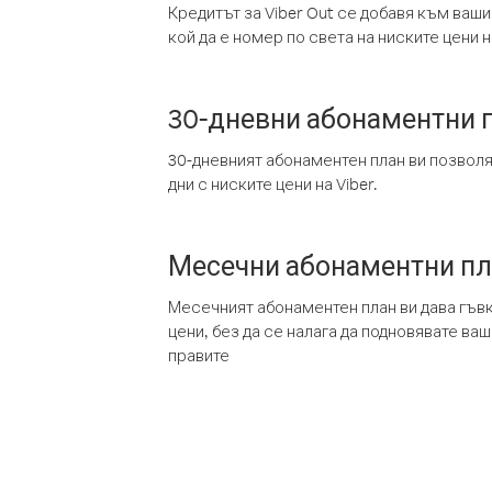
Кредитът за Viber Out се добавя към ваши
кой да е номер по света на ниските цени на
30-дневни абонаментни 
30-дневният абонаментен план ви позвол
дни с ниските цени на Viber.
Месечни абонаментни п
Месечният абонаментен план ви дава гъв
цени, без да се налага да подновявате ва
правите