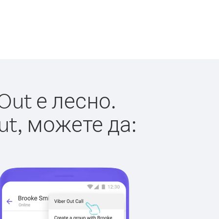
Out е лесно.
ut, можете да: