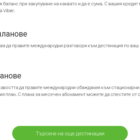
я баланс при закупуване на каквато и да е сума. С вашия креди
 Viber.
планове
ява да правите международни разговори към дестинация по ваш
ланове
кавостта да правите международни обаждания към стационарни 
шия план. С плана за месечен абонамент можете да спестите от 
Търсене на още дестинации