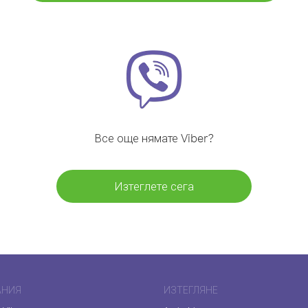
Все още нямате Viber?
Изтеглете сега
АНИЯ
ИЗТЕГЛЯНЕ