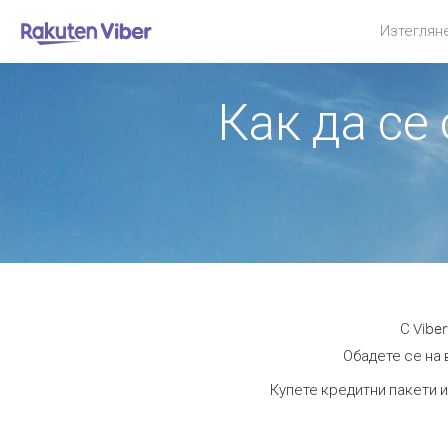
Изтеглян
Как да се
С Vibe
Обадете се на 
Купете кредитни пакети и