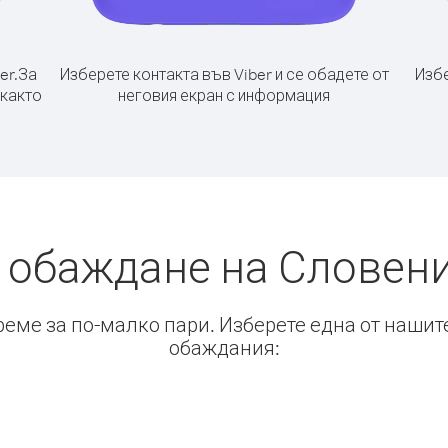
er.
За
Изберете контакта във Viber и се обадете от
Избе
 както
неговия екран с информация
 обаждане на Словен
време за по-малко пари. Изберете една от нашит
обаждания: