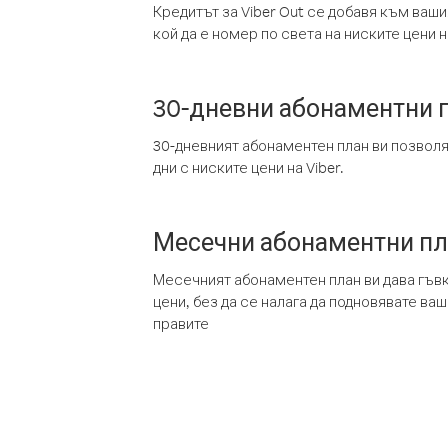
Кредитът за Viber Out се добавя към ваши
кой да е номер по света на ниските цени на
30-дневни абонаментни 
30-дневният абонаментен план ви позвол
дни с ниските цени на Viber.
Месечни абонаментни п
Месечният абонаментен план ви дава гъв
цени, без да се налага да подновявате ва
правите