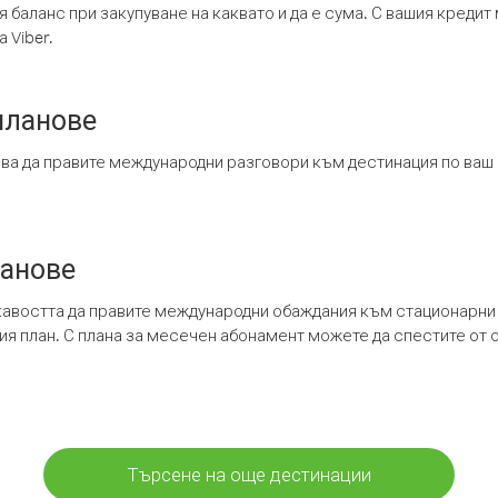
я баланс при закупуване на каквато и да е сума. С вашия креди
 Viber.
планове
ява да правите международни разговори към дестинация по ваш
ланове
кавостта да правите международни обаждания към стационарни 
шия план. С плана за месечен абонамент можете да спестите от 
Търсене на още дестинации