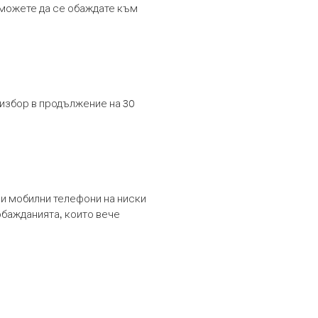
т можете да се обаждате към
 избор в продължение на 30
и мобилни телефони на ниски
обажданията, които вече