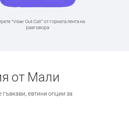
рете “Viber Out Call” от горната лента на
разговора
ия от Мали
е гъвкави, евтини опции за