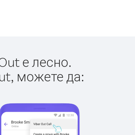
Out е лесно.
ut, можете да: