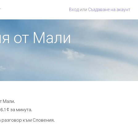
г
Вход
или
Създаване на акаунт
ия от Мали
т Мали.
.1 ¢ за минута.
та разговор към Словения.