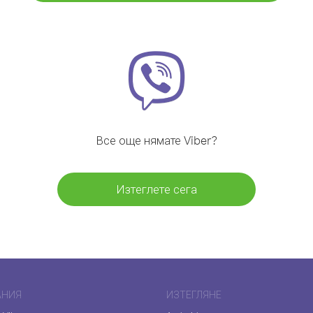
Все още нямате Viber?
Изтеглете сега
АНИЯ
ИЗТЕГЛЯНЕ