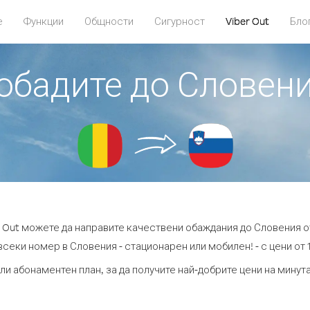
е
Функции
Общности
Сигурност
Viber Out
Бло
 обадите до Словен
r Out можете да направите качествени обаждания до Словения о
всеки номер в Словения - стационарен или мобилен! - с цени от 16
ли абонаментен план, за да получите най-добрите цени на мину