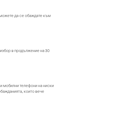
т можете да се обаждате към
 избор в продължение на 30
и мобилни телефони на ниски
обажданията, които вече