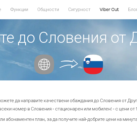
е
Функции
Общности
Сигурност
Viber Out
Бло
ите до Словения от 
 можете да направите качествени обаждания до Словения от Друг
всеки номер в Словения - стационарен или мобилен! - с цени от 16
ли абонаментен план, за да получите най-добрите цени на мину