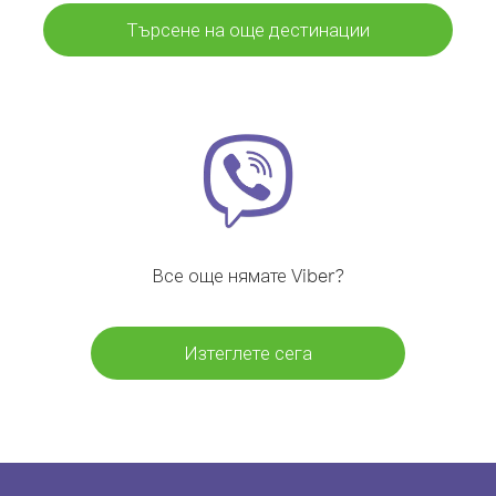
Търсене на още дестинации
Все още нямате Viber?
Изтеглете сега