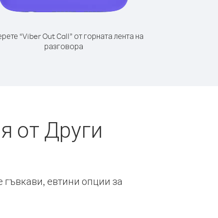
рете “Viber Out Call” от горната лента на
разговора
я от Други
е гъвкави, евтини опции за