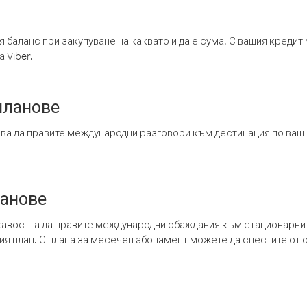
я баланс при закупуване на каквато и да е сума. С вашия креди
 Viber.
планове
ява да правите международни разговори към дестинация по ваш
ланове
кавостта да правите международни обаждания към стационарни 
шия план. С плана за месечен абонамент можете да спестите от 