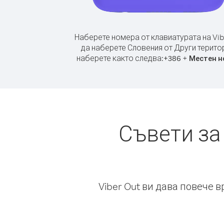
Наберете номера от клавиатурата на Vib
да наберете Словения от Други терито
наберете както следва:
+
+
386
Местен н
Съвети за
Viber Out ви дава повече 