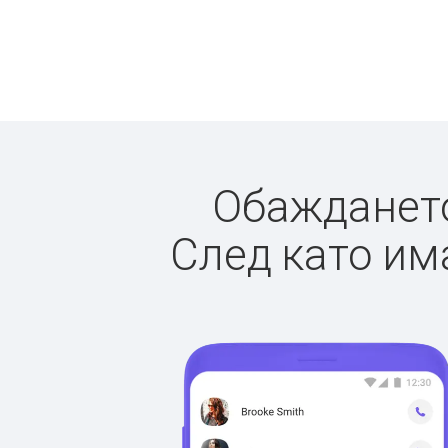
Обаждането 
След като има