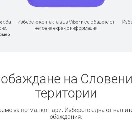
er.
За
Изберете контакта във Viber и се обадете от
Избе
рии,
неговия екран с информация
омер
 обаждане на Словени
територии
време за по-малко пари. Изберете една от нашит
обаждания: