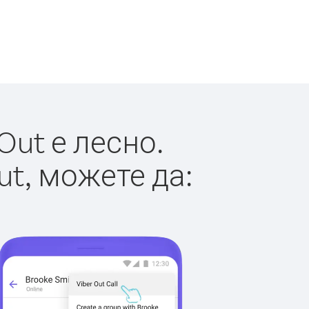
Out е лесно.
ut, можете да: