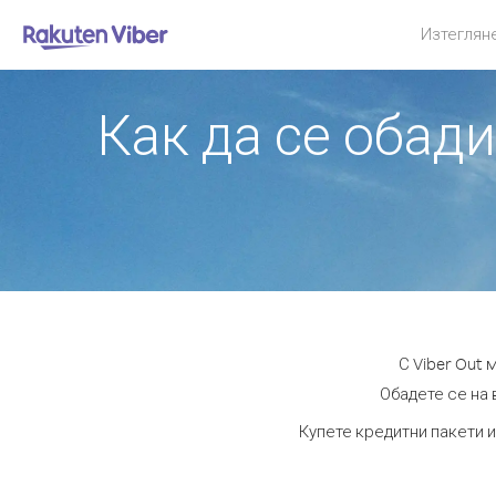
Изтеглян
Как да се обад
С Viber Out
Обадете се на 
Купете кредитни пакети и