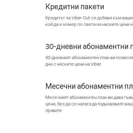
Кредитни пакети
Кредитът за Viber Out се добавя към ваши
кой да е номер по света на ниските цени на
30-дневни абонаментни 
30-дневният абонаментен план ви позвол
дни с ниските цени на Viber.
Месечни абонаментни п
Месечният абонаментен план ви дава гъв
цени, без да се налага да подновявате ва
правите