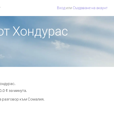
г
Вход
или
Създаване на акаунт
от Хондурас
Хондурас.
.0 ¢ за минута.
та разговор към Сомалия.