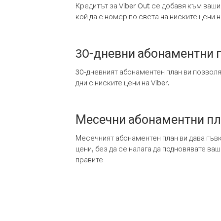
Кредитът за Viber Out се добавя към ваши
кой да е номер по света на ниските цени на
30-дневни абонаментни 
30-дневният абонаментен план ви позвол
дни с ниските цени на Viber.
Месечни абонаментни п
Месечният абонаментен план ви дава гъв
цени, без да се налага да подновявате ва
правите