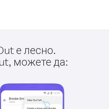
ut е лесно.
ut, можете да: