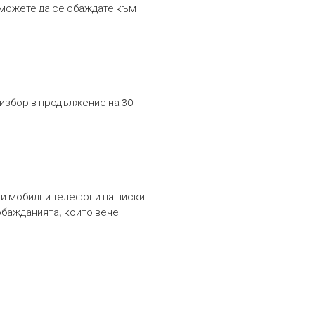
т можете да се обаждате към
 избор в продължение на 30
и мобилни телефони на ниски
обажданията, които вече