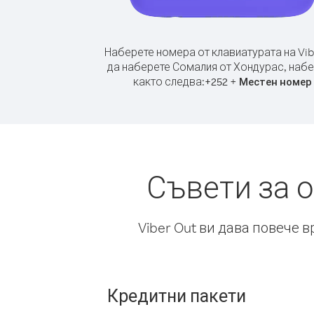
Наберете номера от клавиатурата на Vib
да наберете Сомалия от Хондурас, наб
както следва:
+
+
252
Местен номер
Съвети за 
Viber Out ви дава повече 
Кредитни пакети