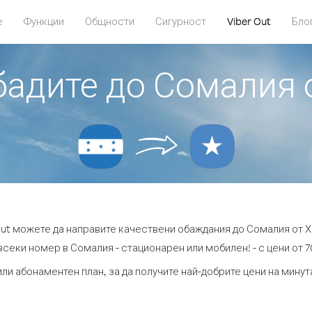
е
Функции
Общности
Сигурност
Viber Out
Бло
обадите до Сомалия 
Out можете да направите качествени обаждания до Сомалия от 
всеки номер в Сомалия - стационарен или мобилен! - с цени от 70
или абонаментен план, за да получите най-добрите цени на мину