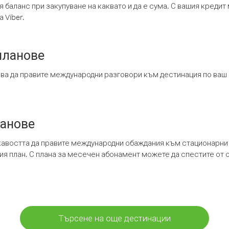
я баланс при закупуване на каквато и да е сума. С вашия креди
 Viber.
планове
ява да правите международни разговори към дестинация по ваш
ланове
кавостта да правите международни обаждания към стационарни 
шия план. С плана за месечен абонамент можете да спестите от 
Търсене на още дестинации