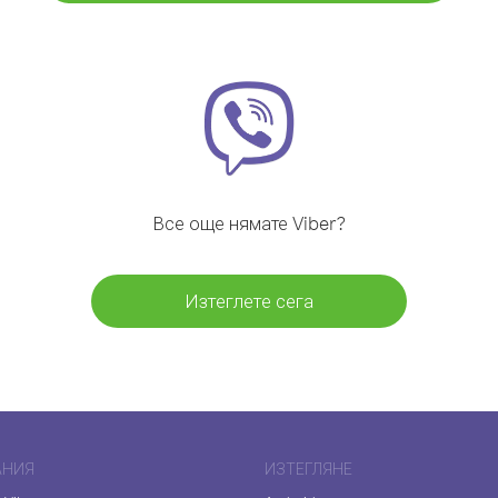
Все още нямате Viber?
Изтеглете сега
АНИЯ
ИЗТЕГЛЯНЕ