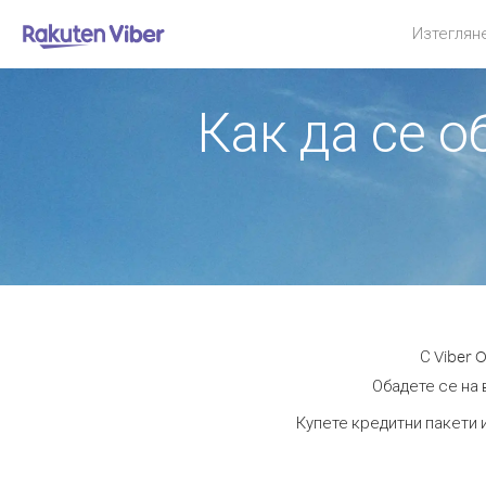
Изтеглян
Как да се 
С Viber 
Обадете се на 
Купете кредитни пакети 