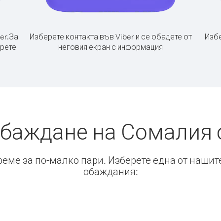
er.
За
Изберете контакта във Viber и се обадете от
Избе
ерете
неговия екран с информация
обаждане на Сомалия 
време за по-малко пари. Изберете една от нашит
обаждания: