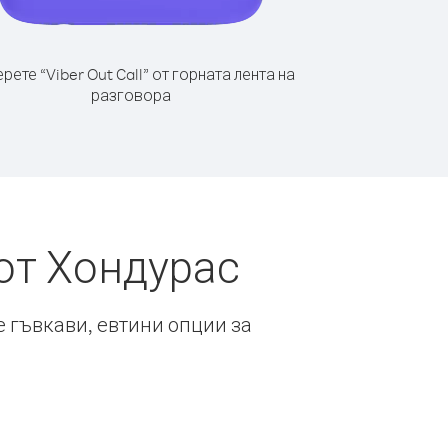
рете “Viber Out Call” от горната лента на
разговора
от Хондурас
е гъвкави, евтини опции за