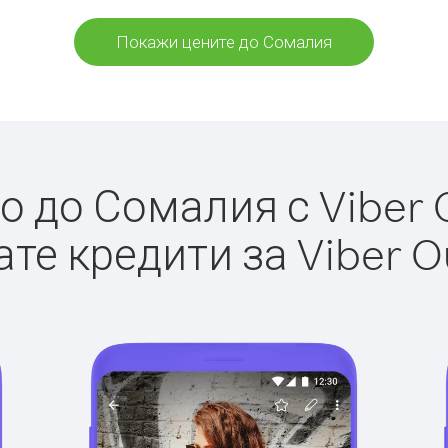
Покажи цените до Сомалия
 до Сомалия с Viber O
те кредити за Viber O