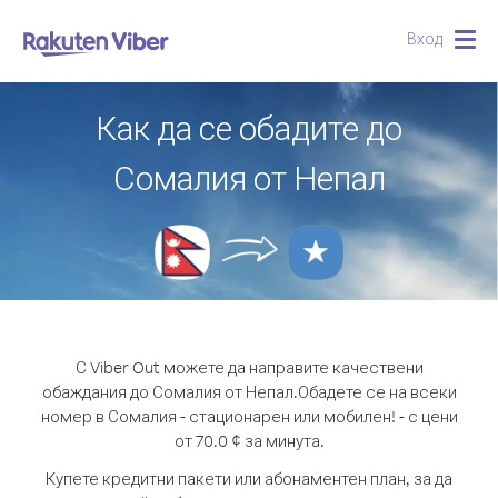
Вход
Togg
navig
Как да се обадите до
Сомалия от Непал
С Viber Out можете да направите качествени
обаждания до Сомалия от Непал.
Обадете се на всеки
номер в Сомалия - стационарен или мобилен! - с цени
от 70.0 ¢ за минута.
Купете кредитни пакети или абонаментен план, за да