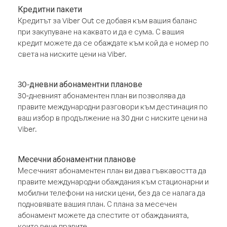
Кредитни пакети
Кредитът за Viber Out се добавя към вашия баланс
при закупуване на каквато и да е сума. С вашия
кредит можете да се обаждате към кой да е номер по
света на ниските цени на Viber.
30-дневни абонаментни планове
30-дневният абонаментен план ви позволява да
правите международни разговори към дестинация по
ваш избор в продължение на 30 дни с ниските цени на
Viber.
Месечни абонаментни планове
Месечният абонаментен план ви дава гъвкавостта да
правите международни обаждания към стационарни и
мобилни телефони на ниски цени, без да се налага да
подновявате вашия план. С плана за месечен
абонамент можете да спестите от обажданията,
които вече правите