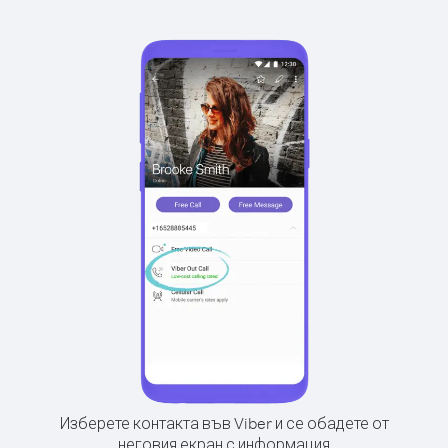
Изберете контакта във Viber и се обадете от
неговия екран с информация