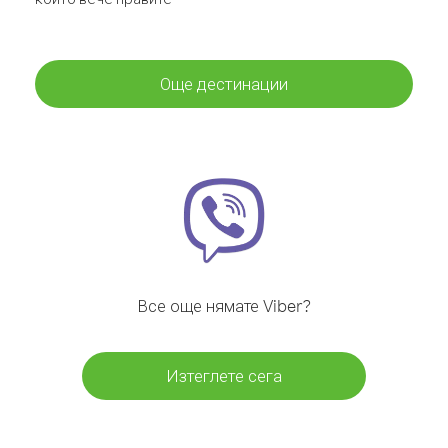
Още дестинации
Все още нямате Viber?
Изтеглете сега