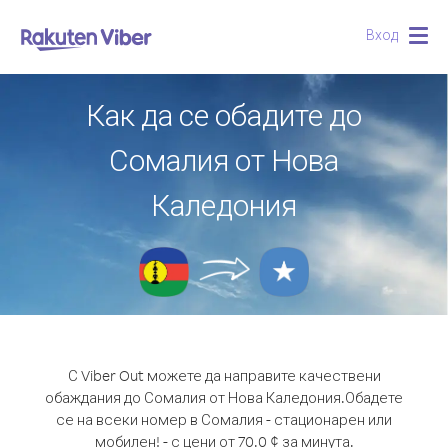
Вход
Togg
navig
Как да се обадите до
Сомалия от Нова
Каледония
С Viber Out можете да направите качествени
обаждания до Сомалия от Нова Каледония.
Обадете
се на всеки номер в Сомалия - стационарен или
мобилен! - с цени от 70.0 ¢ за минута.