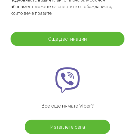
абонамент можете да спестите от обажданията,
които вече правите
Още дестинации
Все още нямате Viber?
Изтеглете сега