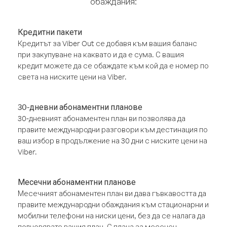
обаждания:
Кредитни пакети
Кредитът за Viber Out се добавя към вашия баланс
при закупуване на каквато и да е сума. С вашия
кредит можете да се обаждате към кой да е номер по
света на ниските цени на Viber.
30-дневни абонаментни планове
30-дневният абонаментен план ви позволява да
правите международни разговори към дестинация по
ваш избор в продължение на 30 дни с ниските цени на
Viber.
Месечни абонаментни планове
Месечният абонаментен план ви дава гъвкавостта да
правите международни обаждания към стационарни и
мобилни телефони на ниски цени, без да се налага да
подновявате вашия план. С плана за месечен